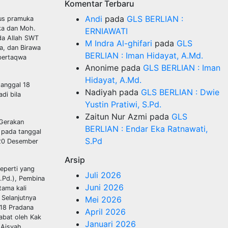
Komentar Terbaru
Andi
pada
GLS BERLIAN :
rus pramuka
ka dan Moh.
ERNIAWATI
da Allah SWT
M Indra Al-ghifari
pada
GLS
a, dan Birawa
BERLIAN : Iman Hidayat, A.Md.
 bertaqwa
Anonime
pada
GLS BERLIAN : Iman
Hidayat, A.Md.
anggal 18
Nadiyah
pada
GLS BERLIAN : Dwie
di bila
Yustin Pratiwi, S.Pd.
Zaitun Nur Azmi
pada
GLS
 Gerakan
BERLIAN : Endar Eka Ratnawati,
 pada tanggal
S.Pd
 20 Desember
Arsip
eperti yang
Juli 2026
S.Pd.), Pembina
Juni 2026
tama kali
Selanjutnya
Mei 2026
018 Pradana
April 2026
abat oleh Kak
Januari 2026
 Aisyah