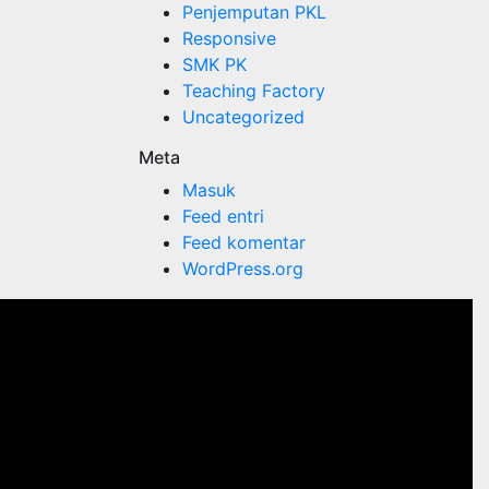
Penjemputan PKL
Responsive
SMK PK
Teaching Factory
Uncategorized
Meta
Masuk
Feed entri
Feed komentar
WordPress.org