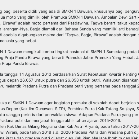
ing bagi peserta didik yang ada di SMKN 1 Dawuan, khususnya bagi pengu
a dua moto yang dimiliki oleh Pramuka SMKN 1 Dawuan, Ambalan Dewi Sarti
a, Birawa” adalah moto pertama dari Pasdawiha. Taqwa berarti takut kepa
 larangan-Nya, Bagja diambil dari Bahasa Sunda yang memiliki arti bahagi
di apabila digabungkan makna dari “Taqwa, Bagja, Birawa” adalah dengan
manusia yang hebat.
 1 Dawuan mengikuti lomba tingkat nasional di SMPN 1 Sumedang pada t
ng Praja Pandu Birawa yang berarti Pramuka Jabar Pramuka Yang Hebat. Ja
Praja Pandu Birawa.
 tanggal 14 Agustus 2013 berdasarkan Surat Keputusan Kwartir Ranting
 depan 26.057 untuk putra dan 26.058 untuk putri. Walaupun disahkan
ru melantik Pradana Putra dan Pradana putri yang pertama pada tanggal
muka di SMKN 1 Dawuan agar kegiatan pramuka di sekolah dapat berjalan s
Gugus Depan (Kak IIm Gunawan, S.TP), Pembina Putra (Kak Tatang Sonjaya, 
gota sangga perintis dari perwakilan siswa. Adapun Pradana Putra yang per
u Pradana putri dan menjabat hingga akhir tahun ajaran 2015-2016. 
oleh Kak Dimas Gilang Nugraha dan Kak Astri Aryanti, pada tahun 2017-2
wi Wirani, pada tahun 2018 s.d. 2020 Pradana Putra dan Pradana putri dij
na Putra dan pradana putri dijabat oleh Kak Rian Maulana Ibrahim dan Kak