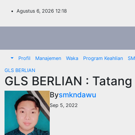
Skip
to
Agustus 6, 2026
12:18
content
Profil
Manajemen
Waka
Program Keahlian
SM
GLS BERLIAN
GLS BERLIAN : Tatang 
By
smkndawu
Sep 5, 2022