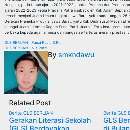
Nengsih, pada tahun ajaran 2021-2022 jabatan Pradana dan Pradana pu
ajaran 2022-2023 ketua Pradana Putra dijabat oleh Kak Adam Septia
pernah menjadi Juara Umum tingkat Jawa Barat yaitu pada tanggal 25 
Gerakan Pramuka Provinsi Jawa Barat, yaitu Kak Dedi Yusuf Macan Effend
sebagai Juara 1 Lomba Ragam Sandi Putri, Juara 1 Foto Instagram, Juar
berbakti kepada agama, nusa dan bangsa serta terus meraih prestasi ya
Navigasi
GLS BERLIAN : Fauzi Rusli, S.Pd.
GLS BERLIAN : Nia Putri
pos
By
smkndawu
Related Post
Berita
GLS BERLIAN
Berita
GLS 
Gerakan Literasi Sekolah
GLS Ber
(GLS) Berdayakan
di Bula