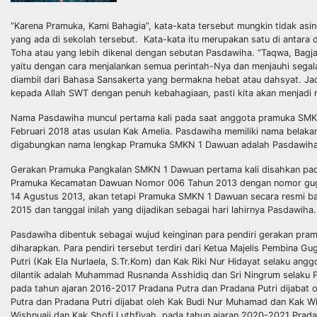
“Karena Pramuka, Kami Bahagia”, kata-kata tersebut mungkin tidak as
yang ada di sekolah tersebut. Kata-kata itu merupakan satu di antar
Toha atau yang lebih dikenal dengan sebutan Pasdawiha. “Taqwa, Bagj
yaitu dengan cara menjalankan semua perintah-Nya dan menjauhi segala
diambil dari Bahasa Sansakerta yang bermakna hebat atau dahsyat. Ja
kepada Allah SWT dengan penuh kebahagiaan, pasti kita akan menjadi 
Nama Pasdawiha muncul pertama kali pada saat anggota pramuka SMKN
Februari 2018 atas usulan Kak Amelia. Pasdawiha memiliki nama belaka
digabungkan nama lengkap Pramuka SMKN 1 Dawuan adalah Pasdawiha 
Gerakan Pramuka Pangkalan SMKN 1 Dawuan pertama kali disahkan pada
Pramuka Kecamatan Dawuan Nomor 006 Tahun 2013 dengan nomor gugus
14 Agustus 2013, akan tetapi Pramuka SMKN 1 Dawuan secara resmi ba
2015 dan tanggal inilah yang dijadikan sebagai hari lahirnya Pasdawiha.
Pasdawiha dibentuk sebagai wujud keinginan para pendiri gerakan pra
diharapkan. Para pendiri tersebut terdiri dari Ketua Majelis Pembina 
Putri (Kak Ela Nurlaela, S.Tr.Kom) dan Kak Riki Nur Hidayat selaku ang
dilantik adalah Muhammad Rusnanda Asshidiq dan Sri Ningrum selak
pada tahun ajaran 2016-2017 Pradana Putra dan Pradana Putri dijabat 
Putra dan Pradana Putri dijabat oleh Kak Budi Nur Muhamad dan Kak Wi
Wishnuaji dan Kak Shofi Luthfiyah, pada tahun ajaran 2020-2021 Prada