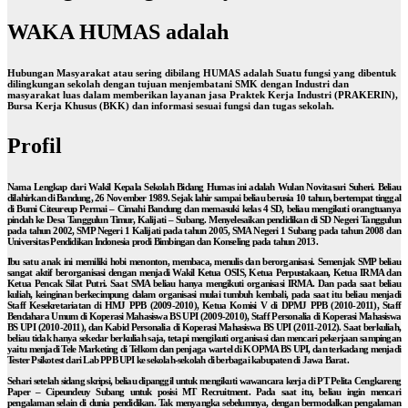
WAKA HUMAS adalah
Hubungan Masyarakat atau sering dibilang HUMAS adalah Suatu fungsi yang dibentuk
dilingkungan sekolah dengan tujuan menjembatani SMK dengan Industri dan
masyarakat luas dalam memberikan layanan jasa Praktek Kerja Industri (PRAKERIN),
Bursa Kerja Khusus (BKK) dan informasi sesuai fungsi dan tugas sekolah.
Profil
Nama Lengkap dari Wakil Kepala Sekolah Bidang Humas ini adalah Wulan Novitasari Suheri. Beliau
dilahirkan di Bandung, 26 November 1989. Sejak lahir sampai beliau berusia 10 tahun, bertempat tinggal
di Bumi Citeureup Permai – Cimahi Bandung dan memasuki kelas 4 SD, beliau mengikuti orangtuanya
pindah ke Desa Tanggulun Timur, Kalijati – Subang. Menyelesaikan pendidikan di SD Negeri Tanggulun
pada tahun 2002, SMP Negeri 1 Kalijati pada tahun 2005, SMA Negeri 1 Subang pada tahun 2008 dan
Universitas Pendidikan Indonesia prodi Bimbingan dan Konseling pada tahun 2013.
Ibu satu anak ini memiliki hobi menonton, membaca, menulis dan berorganisasi. Semenjak SMP beliau
sangat aktif berorganisasi dengan menjadi Wakil Ketua OSIS, Ketua Perpustakaan, Ketua IRMA dan
Ketua Pencak Silat Putri. Saat SMA beliau hanya mengikuti organisasi IRMA. Dan pada saat beliau
kuliah, keinginan berkecimpung dalam organisasi mulai tumbuh kembali, pada saat itu beliau menjadi
Staff Kesekretariatan di HMJ PPB (2009-2010), Ketua Komisi V di DPMJ PPB (2010-2011), Staff
Bendahara Umum di Koperasi Mahasiswa BS UPI (2009-2010), Staff Personalia di Koperasi Mahasiswa
BS UPI (2010-2011), dan Kabid Personalia di Koperasi Mahasiswa BS UPI (2011-2012). Saat berkuliah,
beliau tidak hanya sekedar berkuliah saja, tetapi mengikuti organisasi dan mencari pekerjaan sampingan
yaitu menjadi Tele Marketing di Telkom dan penjaga wartel di KOPMA BS UPI, dan terkadang menjadi
Tester Psikotest dari Lab PPB UPI ke sekolah-sekolah di berbagai kabupaten di Jawa Barat.
Sehari setelah sidang skripsi, beliau dipanggil untuk mengikuti wawancara kerja di PT Pelita Cengkareng
Paper – Cipeundeuy Subang untuk posisi MT Recruitment. Pada saat itu, beliau ingin mencari
pengalaman selain di dunia pendidikan. Tak menyangka sebelumnya, dengan bermodalkan pengalaman