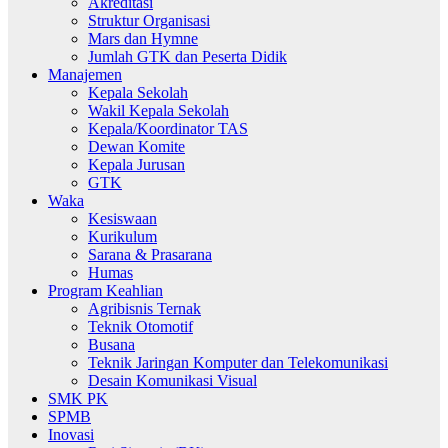
Akreditasi
Struktur Organisasi
Mars dan Hymne
Jumlah GTK dan Peserta Didik
Manajemen
Kepala Sekolah
Wakil Kepala Sekolah
Kepala/Koordinator TAS
Dewan Komite
Kepala Jurusan
GTK
Waka
Kesiswaan
Kurikulum
Sarana & Prasarana
Humas
Program Keahlian
Agribisnis Ternak
Teknik Otomotif
Busana
Teknik Jaringan Komputer dan Telekomunikasi
Desain Komunikasi Visual
SMK PK
SPMB
Inovasi