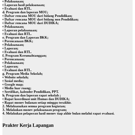
• Pelaksanaan;
• Laporan hasil pelaksanaan;
• Evaluasi dan RTL.
d. Program dan laporan MOU;
• Daftar rencana MOU dari bidang Pendidikan;
• Daftar rencana MOU dari bidang non Pendidikan;
• Daftar rencana MOU dari DUDIKA;
• Pelaksanaan;
• Laporan pelaksanaan;
• Evaluasi dan RTL.
e. Program dan Laporan BKK;
• Perencanaan BKK;
• Pelaksanaan;
• Laporan;
• Evaluasi dan RTL.
f. Program Kerumahtanggan;
• Perencanaan;
• Pelaksanaan;
• Laporan;
• Evaluasi dan RTL.
g. Program Media Sekolah;
• Website sekolah;
• Sosial media;
• Google map;
• Media luar ruang;
• Sertifikat, kalender Pendidikan, PPT.
h. Program dan laporan rapat sekolah ;
• Rapat koordinasi unit Humas dan DUDIKA;
• Rapat monev bulanan setiap minggu terakhir.
2. Melaksanakan semua program kegiatan;
3. Melakukan monev pelaksanaan program;
4. Melakukan pelaporan hasil monev tiap akhir bulan melalui rapat evaluasi.
Prakter Kerja Lapangan