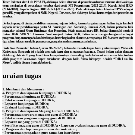
Tester Psikotest dari Lab PPB UPI, akhirnya beliau diterima di perusahaan kertas ternama dan karirnya
terus meningkat di perusahaan tersebut dari posisi MT Recruitment (2013-2014), Kepala Seksi HRD
(2014-2018), Kepala Bagian HRD & GA (2018 – 2020). Pada akhirnya beliau lulus tes CPNS sebagai
guru BK yang ditempatkan di SMK Negeri 1 Dawuan, dan akhirnya beliau harus
resign
dari perusahaan
tersebut.
Berkecimpung di dunia pendidikan memang tujuan beliau, karena bagaimanapun beliau ingin kembali
kapada
basic
pendidikannya yaitu S1 Bimbingan dan Konseling. Januari 2021, beliau pertama kali
mengajar sebagai Guru Bimbingan dan Konseling. Selain menjadi guru BK, beliau diamanahi menjadi
Ketua BKK SMKN 1 Dawuan. Saat menjadi Ketua BKK, beliau terus mengembangkan berbagai
program dengan mengadakan bimbingan karir bagi calon alumnus, tercapainya 100%
tracer study
untuk
tiga tahun lulusan terakhir, pemasaran, penyaluran dan penempatan lulusan.
Pada
Awal Semester Tahun Ajaran 2022/2023, beliau diamanahi tugas baru yaitu menjadi
Wakasek
Kesiswaan. Sungguh ini adalah amanah baru dan tantangan baginya. Tetapi
beliau yakin dengan
didukung oleh staff yang luar biasa kompetensinya dan
saling berkolaborasi satu sama lain, inshaa
allah program kesiswaan dapat
terlaksana dengan baik. Moto hidupnya adalah “Talk Less Do
More”, sedikit
bicara banyak bekerja.
uraian tugas
1. Membuat dan Menyusun :
a. Program dan laporan Kunjungan DUDIKA;
• Perencanaan kunjungan DUDIKA;
• Pelaksanaan kunjungan DUDIKA;
• Laporan kunjungan DUDIKA;
• Evaluasi kunjungan DUDIKA.
b. Program dan laporan Magang Guru di DUDIKA;
• Perencanaan program magang guru di DUDIKA;
• Pelaksanaan program magang guru di DUDIKA;
• Laporan magang guru di DUDIKA;
• Sertifikat magang guru di DUDIKA; • Laporan evaluasi magang guru di DUDIKA.
c. Program dan laporan guru tamu dan instruktur;
• Perencanaan pengadaan guru tamu dan instruktur;