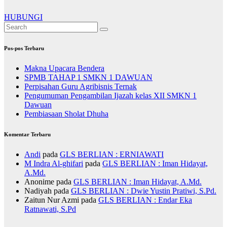
HUBUNGI
Pos-pos Terbaru
Makna Upacara Bendera
SPMB TAHAP 1 SMKN 1 DAWUAN
Perpisahan Guru Agribisnis Ternak
Pengumuman Pengambilan Ijazah kelas XII SMKN 1
Dawuan
Pembiasaan Sholat Dhuha
Komentar Terbaru
Andi
pada
GLS BERLIAN : ERNIAWATI
M Indra Al-ghifari
pada
GLS BERLIAN : Iman Hidayat,
A.Md.
Anonime
pada
GLS BERLIAN : Iman Hidayat, A.Md.
Nadiyah
pada
GLS BERLIAN : Dwie Yustin Pratiwi, S.Pd.
Zaitun Nur Azmi
pada
GLS BERLIAN : Endar Eka
Ratnawati, S.Pd