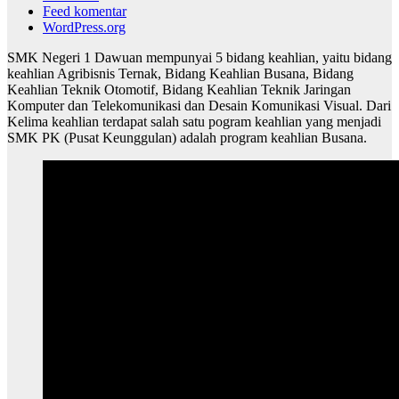
Feed komentar
WordPress.org
SMK Negeri 1 Dawuan mempunyai 5 bidang keahlian, yaitu bidang
keahlian Agribisnis Ternak, Bidang Keahlian Busana, Bidang
Keahlian Teknik Otomotif, Bidang Keahlian Teknik Jaringan
Komputer dan Telekomunikasi dan Desain Komunikasi Visual. Dari
Kelima keahlian terdapat salah satu pogram keahlian yang menjadi
SMK PK (Pusat Keunggulan) adalah program keahlian Busana.