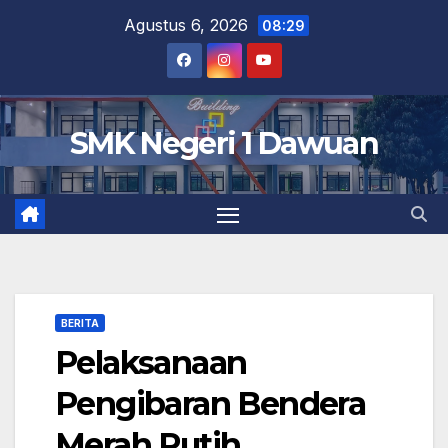
Skip
Agustus 6, 2026
08:29
to
content
SMK Negeri 1 Dawuan
BERITA
Pelaksanaan
Pengibaran Bendera
Merah Putih