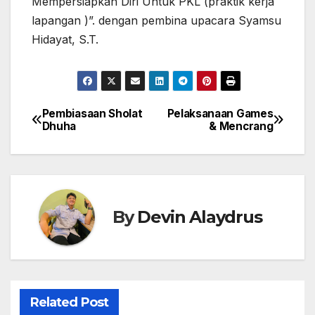
Mempersiapkan Diri Untuk PKL (praktik kerja
lapangan )”. dengan pembina upacara Syamsu
Hidayat, S.T.
Pembiasaan Sholat
Pelaksanaan Games
Navigasi
Dhuha
& Mencrang
pos
By
Devin Alaydrus
Related Post