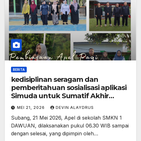
BERITA
kedisiplinan seragam dan
pemberitahuan sosialisasi aplikasi
Simuda untuk Sumatif Akhir
Tahun (SAT)
MEI 21, 2026
DEVIN ALAYDRUS
Subang, 21 Mei 2026, Apel di sekolah SMKN 1
DAWUAN, dilaksanakan pukul 06.30 WIB sampai
dengan selesai, yang dipimpin oleh…