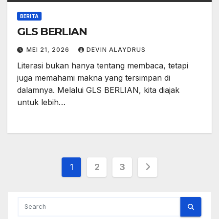
BERITA
GLS BERLIAN
MEI 21, 2026
DEVIN ALAYDRUS
Literasi bukan hanya tentang membaca, tetapi
juga memahami makna yang tersimpan di
dalamnya. Melalui GLS BERLIAN, kita diajak
untuk lebih…
Paginasi
1
2
3
pos