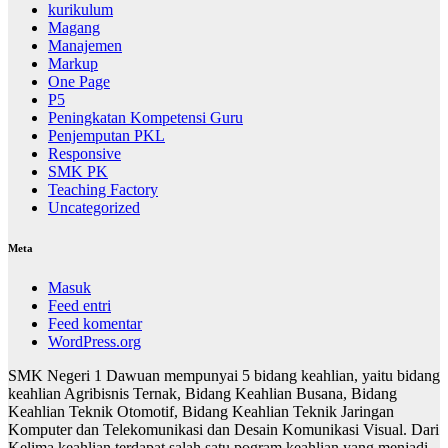
kurikulum
Magang
Manajemen
Markup
One Page
P5
Peningkatan Kompetensi Guru
Penjemputan PKL
Responsive
SMK PK
Teaching Factory
Uncategorized
Meta
Masuk
Feed entri
Feed komentar
WordPress.org
SMK Negeri 1 Dawuan mempunyai 5 bidang keahlian, yaitu bidang
keahlian Agribisnis Ternak, Bidang Keahlian Busana, Bidang
Keahlian Teknik Otomotif, Bidang Keahlian Teknik Jaringan
Komputer dan Telekomunikasi dan Desain Komunikasi Visual. Dari
Kelima keahlian terdapat salah satu pogram keahlian yang menjadi