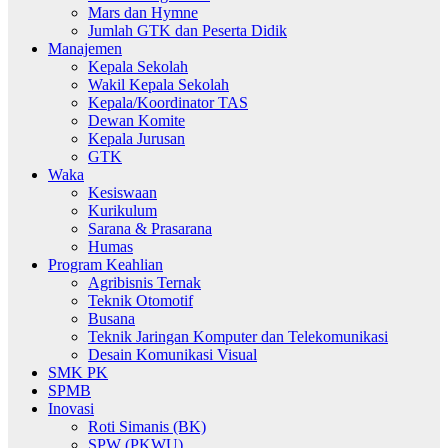
Mars dan Hymne
Jumlah GTK dan Peserta Didik
Manajemen
Kepala Sekolah
Wakil Kepala Sekolah
Kepala/Koordinator TAS
Dewan Komite
Kepala Jurusan
GTK
Waka
Kesiswaan
Kurikulum
Sarana & Prasarana
Humas
Program Keahlian
Agribisnis Ternak
Teknik Otomotif
Busana
Teknik Jaringan Komputer dan Telekomunikasi
Desain Komunikasi Visual
SMK PK
SPMB
Inovasi
Roti Simanis (BK)
SPW (PKWU)