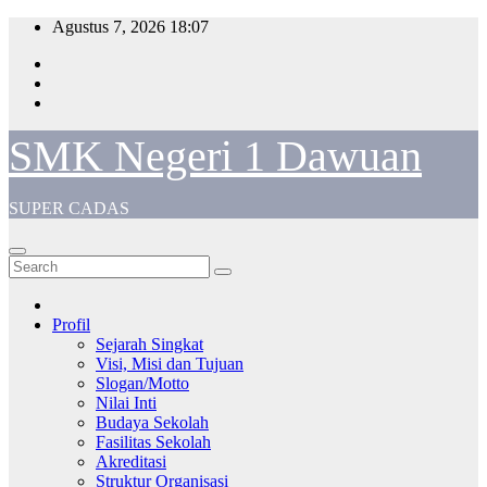
Skip
Agustus 7, 2026
18:07
to
content
SMK Negeri 1 Dawuan
SUPER CADAS
Profil
Sejarah Singkat
Visi, Misi dan Tujuan
Slogan/Motto
Nilai Inti
Budaya Sekolah
Fasilitas Sekolah
Akreditasi
Struktur Organisasi