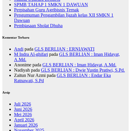
SPMB TAHAP 1 SMKN 1 DAWUAN
Perpisahan Guru Agribisnis Ternak
Pengumuman Pengambilan Ijazah kelas XII SMKN 1
Dawuan
Pembiasaan Sholat Dhuha
Komentar Terbaru
Andi
pada
GLS BERLIAN : ERNIAWATI
M Indra Al-ghifari
pada
GLS BERLIAN : Iman Hidayat,
A.Md.
Anonime
pada
GLS BERLIAN : Iman Hidayat, A.Md.
Nadiyah
pada
GLS BERLIAN : Dwie Yustin Pratiwi, S.Pd.
Zaitun Nur Azmi
pada
GLS BERLIAN : Endar Eka
Ratnawati, S.Pd
Arsip
Juli 2026
Juni 2026
Mei 2026
April 2026
Januari 2026
November 2025