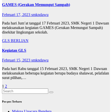
GAMES (Gerakan Memungut Sampah)
Februari 17, 2023
smkndawu
Pada hari Jum’at tanggal 17 Februari 2023, SMK Negeri 1 Dawuan
melaksanakan kegiatan GAMES (Gerakan Memungut Sampah)
disekitar lingkungan sekolah.
GLS BERLIAN
Kegiatan GLS
Februari 15, 2023
smkndawu
Pada hari Rabu tanggal 15 Februari 2023, SMK Negeri 1 Dawuan
melaksanakan beberapa kegiatan berupa budaya shalawat, pelafalan
surat pilihan,…
Paginasi
1
2
pos
Pos-pos Terbaru
Makna Upacara Bendera