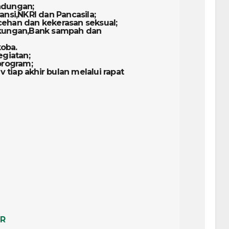
undungan;
ransi,NKRI dan Pancasila;
ecehan dan kekerasan seksual;
ngkungan,Bank sampah dan
koba.
giatan;
program;
 tiap akhir bulan melalui rapat
R