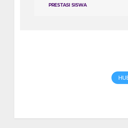
PRESTASI SISWA
Jika kalian ingin bertanya s
HU