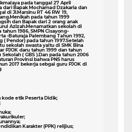
ikmalaya pada tanggal 27 April
ra dari Bapak Mochamad Dzakaria dan
l di Jl.Marsinu RT 46 RW 19,
ang.Menikah pada tahun 1999
sih dan Bapak dari 2 orang anak
Nurul Azizah.Menamatkan sekolah di
a tahun 1986, SMPN Cisayong-
rta -Baturaja Palembang Tahun 1992,
g ( Pendor) pada tahun 1997.Setelah
satu sekolah swasta yaitu di SMK Bina
r PJOK daru tahun 1999 dan tahun
 Sekolah ( GBS ).Dan pada tahun 2006
 aturan Provinsi bahwa PNS harus
ahun 2017 bekerja sebgai guru PJOK di
g
n kode etik Peserta Didik;
;
muka;
akurikuler;
runannya;
didikan Karakter (PPK) relijius;