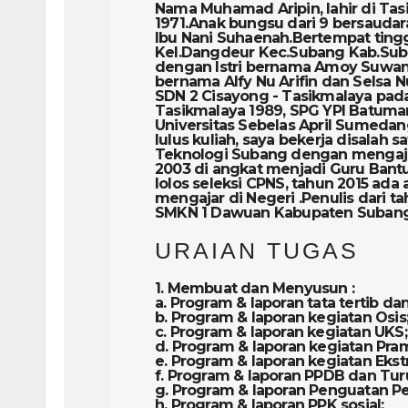
Nama Muhamad Aripin, lahir di Tas
1971.Anak bungsu dari 9 bersauda
Ibu Nani Suhaenah.Bertempat tingga
Kel.Dangdeur Kec.Subang Kab.Sub
dengan Istri bernama Amoy Suwang
bernama Alfy Nu Arifin dan Selsa 
SDN 2 Cisayong - Tasikmalaya pad
Tasikmalaya 1989, SPG YPI Batuma
Universitas Sebelas April Sumedan
lulus kuliah, saya bekerja disalah 
Teknologi Subang dengan mengaja
2003 di angkat menjadi Guru Bantu
lolos seleksi CPNS, tahun 2015 ada
mengajar di Negeri .Penulis dari t
SMKN 1 Dawuan Kabupaten Suban
URAIAN TUGAS
1. Membuat dan Menyusun :
a. Program & laporan tata tertib da
b. Program & laporan kegiatan Osis
c. Program & laporan kegiatan UKS;
d. Program & laporan kegiatan Pra
e. Program & laporan kegiatan Ekstr
f. Program & laporan PPDB dan Tu
g. Program & laporan Penguatan Pen
h. Program & laporan PPK sosial;