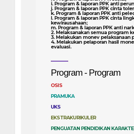
i. Program & laporan PPK anti per
j. Program & laporan PPK cinta tole
k. Program & laporan PPK anti pel
l. Program & laporan PPK cinta li
kewirausahaan;
m. Program & laporan PPK anti nar
2. Melaksanakan semua program ke
3. Melakukan monev pelaksanaan 
4. Melakukan pelaporan hasil monev
evaluasi.
Program - Program
OSIS
PRAMUKA
UKS
EKSTRAKURIKULER
PENGUATAN PENDIDIKAN KARAKTE