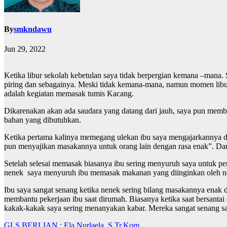
By
smkndawu
Jun 29, 2022
Ketika libur sekolah kebetulan saya tidak berpergian kemana –mana.
piring dan sebagainya. Meski tidak kemana-mana, namun momen libu
adalah kegiatan memasak tumis Kacang.
Dikarenakan akan ada saudara yang datang dari jauh, saya pun mem
bahan yang dibutuhkan.
Ketika pertama kalinya memegang ulekan ibu saya mengajarkannya den
pun menyajikan masakannya untuk orang lain dengan rasa enak”. Dari 
Setelah selesai memasak biasanya ibu sering menyuruh saya untuk pe
nenek saya menyuruh ibu memasak makanan yang diinginkan oleh n
Ibu saya sangat senang ketika nenek sering bilang masakannya enak 
membantu pekerjaan ibu saat dirumah. Biasanya ketika saat bersanta
kakak-kakak saya sering menanyakan kabar. Mereka sangat senang s
GLS BERLIAN : Ela Nurlaela, S.Tr.Kom