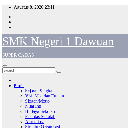
Skip
Agustus 8, 2026
23:11
to
content
SMK Negeri 1 Dawuan
SUPER CADAS
Profil
Sejarah Singkat
Visi, Misi dan Tujuan
Slogan/Motto
Nilai Inti
Budaya Sekolah
Fasilitas Sekolah
Akreditasi
Struktur Organisasi