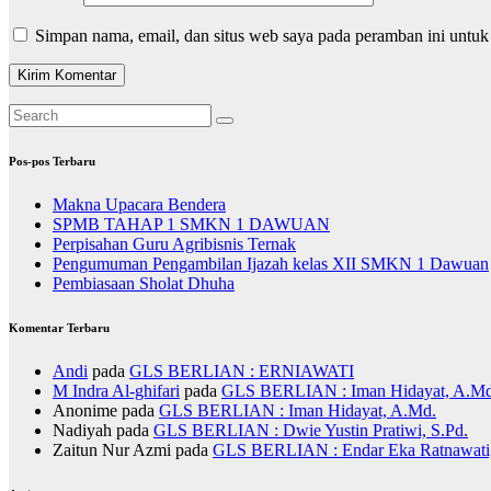
Simpan nama, email, dan situs web saya pada peramban ini untuk
Pos-pos Terbaru
Makna Upacara Bendera
SPMB TAHAP 1 SMKN 1 DAWUAN
Perpisahan Guru Agribisnis Ternak
Pengumuman Pengambilan Ijazah kelas XII SMKN 1 Dawuan
Pembiasaan Sholat Dhuha
Komentar Terbaru
Andi
pada
GLS BERLIAN : ERNIAWATI
M Indra Al-ghifari
pada
GLS BERLIAN : Iman Hidayat, A.Md
Anonime
pada
GLS BERLIAN : Iman Hidayat, A.Md.
Nadiyah
pada
GLS BERLIAN : Dwie Yustin Pratiwi, S.Pd.
Zaitun Nur Azmi
pada
GLS BERLIAN : Endar Eka Ratnawati,