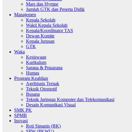
Mars dan Hymne
Jumlah GTK dan Peserta Didik
Manajemen
Kepala Sekolah
Wakil Kepala Sekolah
Kepala/Koordinator TAS
Dewan Komite
Kepala Jurusan
GTK
Waka
Kesiswaan
Kurikulum
Sarana & Prasarana
Humas
Program Keahlian
Agribisnis Ternak
Teknik Otomotif
Busana
Teknik Jaringan Komputer dan Telekomunikasi
Desain Komunikasi Visual
SMK PK
SPMB
Inovasi
Roti Simanis (BK)
SPW (PKWU)