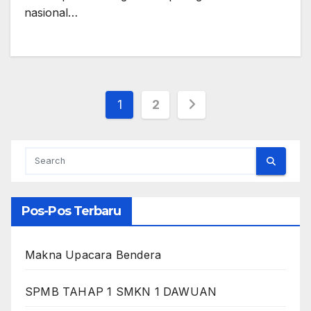
nasional…
Paginasi
1
2
pos
Pos-Pos Terbaru
Makna Upacara Bendera
SPMB TAHAP 1 SMKN 1 DAWUAN