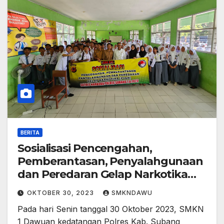
BERITA
Sosialisasi Pencengahan,
Pemberantasan, Penyalahgunaan
dan Peredaran Gelap Narkotika
(P4GN) di SMK Negeri 1 Dawuan
OKTOBER 30, 2023
SMKNDAWU
Oleh Polres Kab. Subang
Pada hari Senin tanggal 30 Oktober 2023, SMKN
1 Dawuan kedatangan Polres Kab. Subang