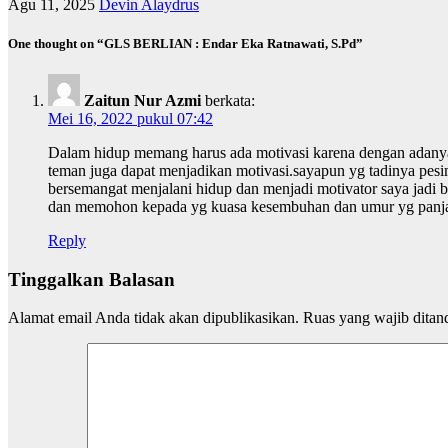
Agu 11, 2025
Devin Alaydrus
One thought on “GLS BERLIAN : Endar Eka Ratnawati, S.Pd”
Zaitun Nur Azmi
berkata:
Mei 16, 2022 pukul 07:42
Dalam hidup memang harus ada motivasi karena dengan adanya 
teman juga dapat menjadikan motivasi.sayapun yg tadinya pesim
bersemangat menjalani hidup dan menjadi motivator saya jadi b
dan memohon kepada yg kuasa kesembuhan dan umur yg panjang.s
Reply
Tinggalkan Balasan
Alamat email Anda tidak akan dipublikasikan.
Ruas yang wajib ditan