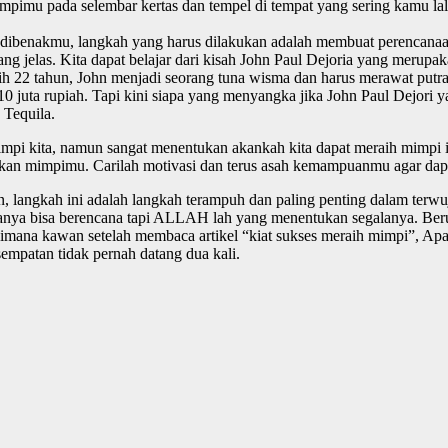
h mimpimu pada selembar kertas dan tempel di tempat yang sering kamu lal
ibenakmu, langkah yang harus dilakukan adalah membuat perencanaan
g jelas. Kita dapat belajar dari kisah John Paul Dejoria yang merupaka
ih 22 tahun, John menjadi seorang tuna wisma dan harus merawat putr
0 juta rupiah. Tapi kini siapa yang menyangka jika John Paul Dejori
 Tequila.
pi kita, namun sangat menentukan akankah kita dapat meraih mimpi it
an mimpimu. Carilah motivasi dan terus asah kemampuanmu agar da
ikan, langkah ini adalah langkah terampuh dan paling penting dalam t
hanya bisa berencana tapi ALLAH lah yang menentukan segalanya. Berus
aimana kawan setelah membaca artikel “kiat sukses meraih mimpi”, Ap
empatan tidak pernah datang dua kali.