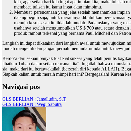
kita, agar setiap hari kita ingat apa impian kita, maka tulisla
membaca tulisan itu kamu ingat akan mimpimu.
Membuat perencanaan yang jelas setelah menanamkan impian d
datang begitu saja, untuk meraihnya dibutuhkan perencanaan yan
menuju kesuksesan itu tidaklah mudah. Pada usianya yang mas
usahanya setelah mengumpulkan US $ 700 atau setara dengan 1
produk rambut terkenal yang bernama Paul Mitchell dan Patron
Langkah ini dapat dikatakan dari langkah awal untuk mewujudkan mim
mudah mengeluh dan jangan pernah menunda-nunda untuk mewujudk
Berdo’a dari sekian banyak kiat-kiat sukses yang telah penulis bag
libatkan Tuhan dalam setiap rencana kita”. Ingatlah bahwa manusia 
sia, maka dari itu bertawakallah (berserah diri kepada ALLAH). Bag
Siapkah kalian untuk meraih mimpi hari ini? Bergegaslah! Karena kes
Navigasi pos
GLS BERLIAN : Jamalludin, S.T
GLS BERLIAN : Wegi Saputra