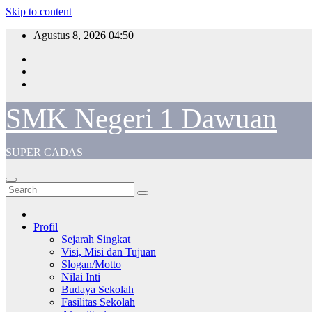
Skip to content
Agustus 8, 2026
04:50
SMK Negeri 1 Dawuan
SUPER CADAS
Profil
Sejarah Singkat
Visi, Misi dan Tujuan
Slogan/Motto
Nilai Inti
Budaya Sekolah
Fasilitas Sekolah