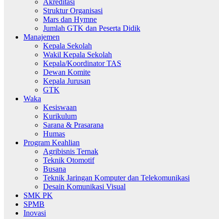
Akreditasi
Struktur Organisasi
Mars dan Hymne
Jumlah GTK dan Peserta Didik
Manajemen
Kepala Sekolah
Wakil Kepala Sekolah
Kepala/Koordinator TAS
Dewan Komite
Kepala Jurusan
GTK
Waka
Kesiswaan
Kurikulum
Sarana & Prasarana
Humas
Program Keahlian
Agribisnis Ternak
Teknik Otomotif
Busana
Teknik Jaringan Komputer dan Telekomunikasi
Desain Komunikasi Visual
SMK PK
SPMB
Inovasi