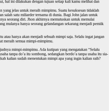
ui, hal ini dilakukan dengan tujuan setiap kali kamu melihat dan
 yang jelas untuk meraih mimpimu. Suatu kesuksesan tidaklah
n salah satu miliarder ternama di dunia. Bagi John jalan untuk
anya seorang diri. Jhon akhirnya memutuskan untuk memulai
 yang mulanya hanya seorang gelandangan sekarang menjadi pemiik
u atau hanya akan menjadi sebuah mimpi saja. Selalu ingat jangan
pat meraih semua mimpi-mimpimu.
erwujudnya mimpi-mimpimu. Ada kutipan yang mengatakan “Selalu
aha tanpa do’a itu sombong, sedangkan berdo’a tanpa usaha itu sia-
akah kalian sudah menentukan mimpi apa yang ingin kalian raih?