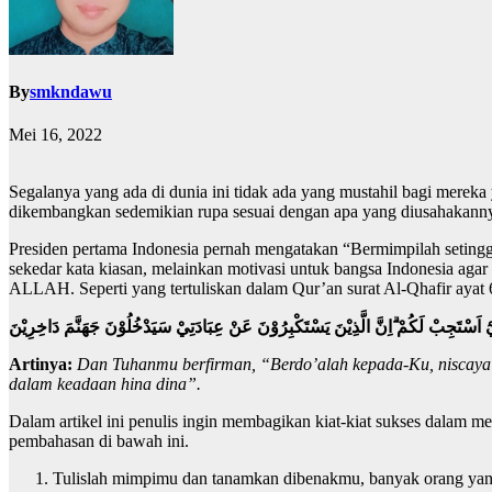
By
smkndawu
Mei 16, 2022
Segalanya yang ada di dunia ini tidak ada yang mustahil bagi mereka
dikembangkan sedemikian rupa sesuai dengan apa yang diusahakanny
Presiden pertama Indonesia pernah mengatakan “Bermimpilah setinggi 
sekedar kata kiasan, melainkan motivasi untuk bangsa Indonesia agar t
ALLAH. Seperti yang tertuliskan dalam Qur’an surat Al-Qhafir ayat 
ْٓ اَسْتَجِبْ لَكُمْ ۗاِنَّ الَّذِيْنَ يَسْتَكْبِرُوْنَ عَنْ عِبَادَتِيْ سَيَدْخُلُوْنَ جَهَنَّمَ دَاخِرِيْنَ
Artinya:
Dan Tuhanmu berfirman, “Berdo’alah kepada-Ku, niscay
dalam keadaan hina dina”.
Dalam artikel ini penulis ingin membagikan kiat-kiat sukses dalam me
pembahasan di bawah ini.
Tulislah mimpimu dan tanamkan dibenakmu, banyak orang yang 