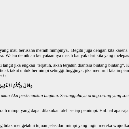
 yang mau berusaha meraih mimpinya. Begitu juga dengan kita karena p
a. Walau demikian kenyataannya masih banyak dari kita yang melepas
langit jika engkau terjatuh, akan terjatuh diantara bintang-bintang“.
idak takut untuk bermimpi setinggi-tingginya, jika menurut kita impian 
60 :
وَقَالَ رَبُّكُمُ ادْعُوْنِي
a akan Aku perkenankan bagimu. Sesungguhnya orang-orang yang s
raih mimpi yang dapat dilakukan oleh setiap pemimpi. Hal-hal apa saja
tidak mengetahui tujuan jelas dari mimpi yang ingin mereka wujudka