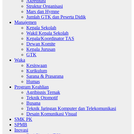
Akreditasi
Struktur Organisasi
Mars dan Hymne
Jumlah GTK dan Peserta Didik
Manajemen
Kepala Sekolah
Wakil Kepala Sekolah
Kepala/Koordinator TAS
Dewan Komite
Kepala Jurusan
GTK
Waka
Kesiswaan
Kurikulum
Sarana & Prasarana
Humas
Program Keahlian
Agribisnis Ternak
Teknik Otomotif
Busana
Teknik Jaringan Komputer dan Telekomunikasi
Desain Komunikasi Visual
SMK PK
SPMB
Inovasi