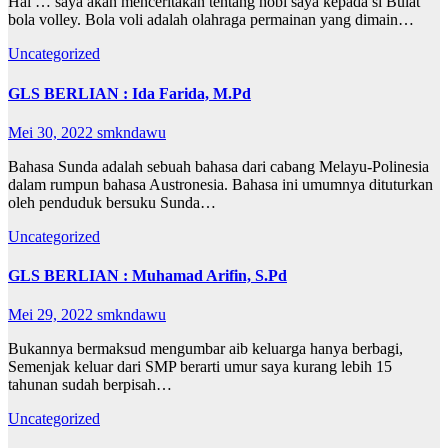
Hai … saya akan menceritakan tentang hobi saya kepada si Bulat
bola volley. Bola voli adalah olahraga permainan yang dimain…
Uncategorized
GLS BERLIAN : Ida Farida, M.Pd
Mei 30, 2022
smkndawu
Bahasa Sunda adalah sebuah bahasa dari cabang Melayu-Polinesia
dalam rumpun bahasa Austronesia. Bahasa ini umumnya dituturkan
oleh penduduk bersuku Sunda…
Uncategorized
GLS BERLIAN : Muhamad Arifin, S.Pd
Mei 29, 2022
smkndawu
Bukannya bermaksud mengumbar aib keluarga hanya berbagi,
Semenjak keluar dari SMP berarti umur saya kurang lebih 15
tahunan sudah berpisah…
Uncategorized