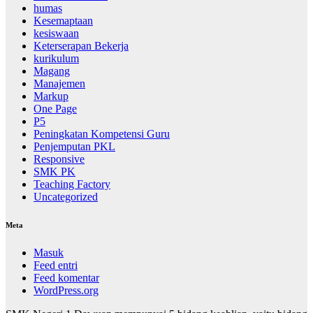
humas
Kesemaptaan
kesiswaan
Keterserapan Bekerja
kurikulum
Magang
Manajemen
Markup
One Page
P5
Peningkatan Kompetensi Guru
Penjemputan PKL
Responsive
SMK PK
Teaching Factory
Uncategorized
Meta
Masuk
Feed entri
Feed komentar
WordPress.org