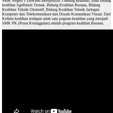
SMK Negeri 1 Dawuan mempunyai 5 bidang keahlian, yaitu bidang
keahlian Agribisnis Ternak, Bidang Keahlian Busana, Bidang
Keahlian Teknik Otomotif, Bidang Keahlian Teknik Jaringan
Komputer dan Telekomunikasi dan Desain Komunikasi Visual. Dari
Kelima keahlian terdapat salah satu pogram keahlian yang menjadi
SMK PK (Pusat Keunggulan) adalah program keahlian Busana.