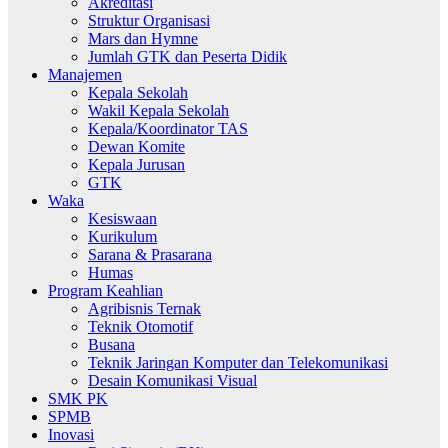
Akreditasi
Struktur Organisasi
Mars dan Hymne
Jumlah GTK dan Peserta Didik
Manajemen
Kepala Sekolah
Wakil Kepala Sekolah
Kepala/Koordinator TAS
Dewan Komite
Kepala Jurusan
GTK
Waka
Kesiswaan
Kurikulum
Sarana & Prasarana
Humas
Program Keahlian
Agribisnis Ternak
Teknik Otomotif
Busana
Teknik Jaringan Komputer dan Telekomunikasi
Desain Komunikasi Visual
SMK PK
SPMB
Inovasi