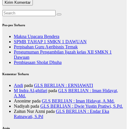
Pos-pos Terbaru
Makna Upacara Bendera
SPMB TAHAP 1 SMKN 1 DAWUAN
Perpisahan Guru Agribisnis Ternak
Pengumuman Pengambilan Ijazah kelas XII SMKN 1
Dawuan
Pembiasaan Sholat Dhuha
Komentar Terbaru
Andi
pada
GLS BERLIAN : ERNIAWATI
M Indra Al-ghifari
pada
GLS BERLIAN : Iman Hidayat,
A.Md.
Anonime
pada
GLS BERLIAN : Iman Hidayat, A.Md.
Nadiyah
pada
GLS BERLIAN : Dwie Yustin Pratiwi, S.Pd.
Zaitun Nur Azmi
pada
GLS BERLIAN : Endar Eka
Ratnawati, S.Pd
Arsip