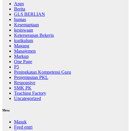
Apps
Berita
GLS BERLIAN
humas
Kesemaptaan
kesiswaan
Keterserapan Bekerja
kurikulum
Magang
Manajemen
Markup
One Page
P5
Peningkatan Kompetensi Guru
Penjemputan PKL
Responsive
SMK PK
Teaching Factory
Uncategorized
Meta
Masuk
Feed entri