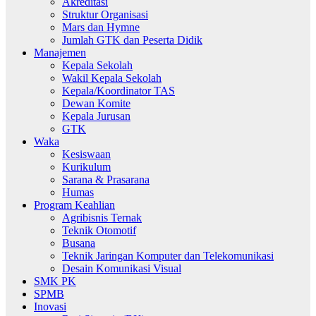
Akreditasi
Struktur Organisasi
Mars dan Hymne
Jumlah GTK dan Peserta Didik
Manajemen
Kepala Sekolah
Wakil Kepala Sekolah
Kepala/Koordinator TAS
Dewan Komite
Kepala Jurusan
GTK
Waka
Kesiswaan
Kurikulum
Sarana & Prasarana
Humas
Program Keahlian
Agribisnis Ternak
Teknik Otomotif
Busana
Teknik Jaringan Komputer dan Telekomunikasi
Desain Komunikasi Visual
SMK PK
SPMB
Inovasi