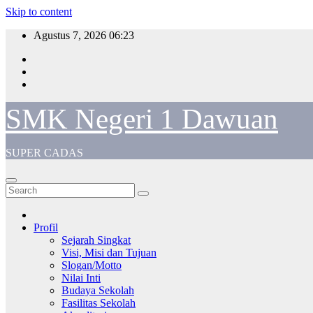
Skip to content
Agustus 7, 2026
06:23
SMK Negeri 1 Dawuan
SUPER CADAS
Profil
Sejarah Singkat
Visi, Misi dan Tujuan
Slogan/Motto
Nilai Inti
Budaya Sekolah
Fasilitas Sekolah