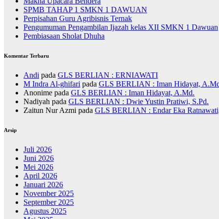
Makna Upacara Bendera
SPMB TAHAP 1 SMKN 1 DAWUAN
Perpisahan Guru Agribisnis Ternak
Pengumuman Pengambilan Ijazah kelas XII SMKN 1 Dawuan
Pembiasaan Sholat Dhuha
Komentar Terbaru
Andi
pada
GLS BERLIAN : ERNIAWATI
M Indra Al-ghifari
pada
GLS BERLIAN : Iman Hidayat, A.Md
Anonime
pada
GLS BERLIAN : Iman Hidayat, A.Md.
Nadiyah
pada
GLS BERLIAN : Dwie Yustin Pratiwi, S.Pd.
Zaitun Nur Azmi
pada
GLS BERLIAN : Endar Eka Ratnawati,
Arsip
Juli 2026
Juni 2026
Mei 2026
April 2026
Januari 2026
November 2025
September 2025
Agustus 2025