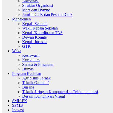
Akreditasi
Struktur Organisasi
Mars dan Hymne
Jumlah GTK dan Peserta Didik
Manajemen
Kepala Sekolah
Wakil Kepala Sekolah
Kepala/Koordinator TAS
Dewan Komite
Kepala Jurusan
GTK
Waka
Kesiswaan
Kurikulum
Sarana & Prasarana
Humas
Program Keahlian
Agribisnis Ternak
Teknik Otomotif
Busana
Teknik Jaringan Komputer dan Telekomunikasi
Desain Komunikasi Visual
SMK PK
SPMB
Inovasi