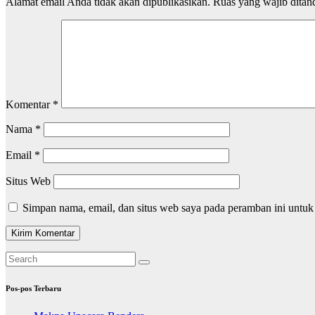
Alamat email Anda tidak akan dipublikasikan.
Ruas yang wajib ditan
Komentar
*
Nama
*
Email
*
Situs Web
Simpan nama, email, dan situs web saya pada peramban ini untuk
Pos-pos Terbaru