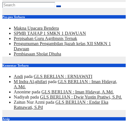
Pos-pos Terbaru
Makna Upacara Bendera
SPMB TAHAP 1 SMKN 1 DAWUAN
Perpisahan Guru Agribisnis Ternak
Pengumuman Pengambilan Ijazah kelas XII SMKN 1
Dawuan
Pembiasaan Sholat Dhuha
Komentar Terbaru
Andi
pada
GLS BERLIAN : ERNIAWATI
M Indra Al-ghifari
pada
GLS BERLIAN : Iman Hidayat,
A.Md.
Anonime
pada
GLS BERLIAN : Iman Hidayat, A.Md.
Nadiyah
pada
GLS BERLIAN : Dwie Yustin Pratiwi, S.Pd.
Zaitun Nur Azmi
pada
GLS BERLIAN : Endar Eka
Ratnawati, S.Pd
Arsip