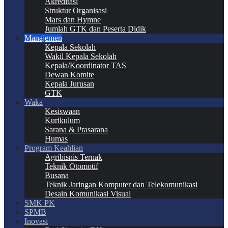
Akreditasi
Struktur Organisasi
Mars dan Hymne
Jumlah GTK dan Peserta Didik
Manajemen
Kepala Sekolah
Wakil Kepala Sekolah
Kepala/Koordinator TAS
Dewan Komite
Kepala Jurusan
GTK
Waka
Kesiswaan
Kurikulum
Sarana & Prasarana
Humas
Program Keahlian
Agribisnis Ternak
Teknik Otomotif
Busana
Teknik Jaringan Komputer dan Telekomunikasi
Desain Komunikasi Visual
SMK PK
SPMB
Inovasi