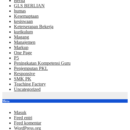
Berita
GLS BERLIAN
humas
Kesemaptaan
kesiswaan
Keterserapan Bekerja
kurikulum
Magang
Manajemen
Markup
One Page
P5
Peningkatan Kompetensi Guru
Penjemputan PKL
Responsive
SMK PK
Teaching Factory
Uncategorized
Meta
Masuk
Feed entri
Feed komentar
WordPress.org