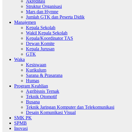
Akreditasi
Struktur Organisasi
Mars dan Hymne
Jumlah GTK dan Peserta Didik
Manajemen
Kepala Sekolah
Wakil Kepala Sekolah
Kepala/Koordinator TAS
Dewan Komite
Kepala Jurusan
GTK
Waka
Kesiswaan
Kurikulum
Sarana & Prasarana
Humas
Program Keahlian
Agribisnis Ternak
Teknik Otomotif
Busana
Teknik Jaringan Komputer dan Telekomunikasi
Desain Komunikasi Visual
SMK PK
SPMB
Inovasi