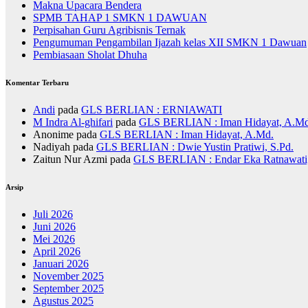
Makna Upacara Bendera
SPMB TAHAP 1 SMKN 1 DAWUAN
Perpisahan Guru Agribisnis Ternak
Pengumuman Pengambilan Ijazah kelas XII SMKN 1 Dawuan
Pembiasaan Sholat Dhuha
Komentar Terbaru
Andi
pada
GLS BERLIAN : ERNIAWATI
M Indra Al-ghifari
pada
GLS BERLIAN : Iman Hidayat, A.Md
Anonime
pada
GLS BERLIAN : Iman Hidayat, A.Md.
Nadiyah
pada
GLS BERLIAN : Dwie Yustin Pratiwi, S.Pd.
Zaitun Nur Azmi
pada
GLS BERLIAN : Endar Eka Ratnawati,
Arsip
Juli 2026
Juni 2026
Mei 2026
April 2026
Januari 2026
November 2025
September 2025
Agustus 2025