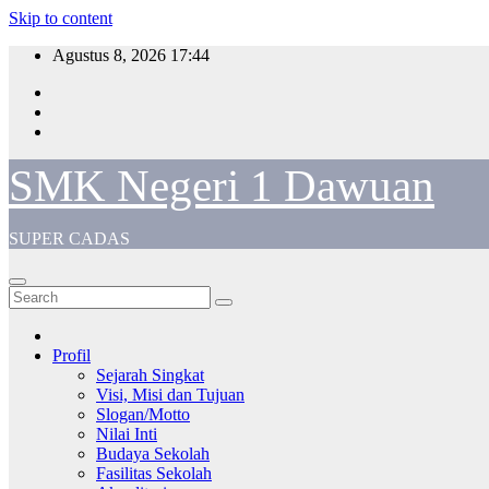
Skip to content
Agustus 8, 2026
17:44
SMK Negeri 1 Dawuan
SUPER CADAS
Profil
Sejarah Singkat
Visi, Misi dan Tujuan
Slogan/Motto
Nilai Inti
Budaya Sekolah
Fasilitas Sekolah