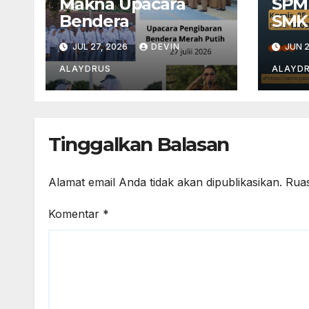
Makna Upacara
SPM
Bendera
SMK
JUL 27, 2026
DEVIN
JUN 2
ALAYDRUS
ALAYD
Tinggalkan Balasan
Alamat email Anda tidak akan dipublikasikan.
Ruas
Komentar
*