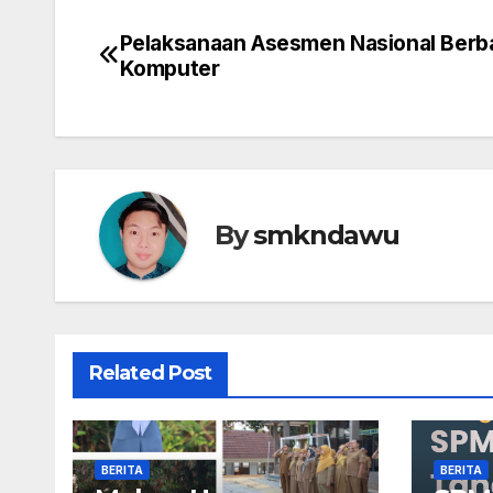
Pelaksanaan Asesmen Nasional Berb
Navigasi
Komputer
pos
By
smkndawu
Related Post
BERITA
BERITA