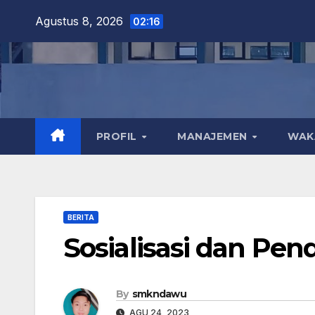
Skip
Agustus 8, 2026
02:16
to
content
PROFIL
MANAJEMEN
WA
BERITA
Sosialisasi dan Pe
By
smkndawu
AGU 24, 2023