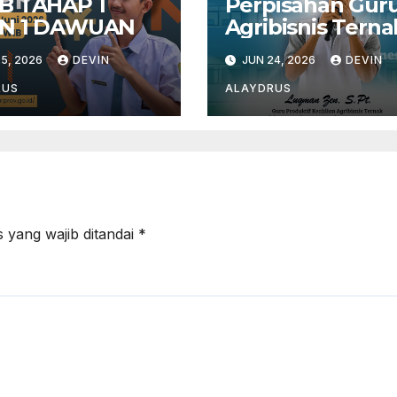
B TAHAP 1
Perpisahan Gur
N 1 DAWUAN
Agribisnis Terna
5, 2026
DEVIN
JUN 24, 2026
DEVIN
RUS
ALAYDRUS
 yang wajib ditandai
*