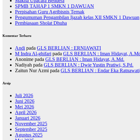
Makna Upacara Bendera
SPMB TAHAP 1 SMKN 1 DAWUAN
Perpisahan Guru Agribisnis Ternak
Pengumuman Pengambilan Ijazah kelas XII SMKN 1 Dawuan
Pembiasaan Sholat Dhuha
Komentar Terbaru
Andi
pada
GLS BERLIAN : ERNIAWATI
M Indra Al-ghifari
pada
GLS BERLIAN : Iman Hidayat, A.Md
Anonime
pada
GLS BERLIAN : Iman Hidayat, A.Md.
Nadiyah
pada
GLS BERLIAN : Dwie Yustin Pratiwi, S.Pd.
Zaitun Nur Azmi
pada
GLS BERLIAN : Endar Eka Ratnawati,
Arsip
Juli 2026
Juni 2026
Mei 2026
April 2026
Januari 2026
November 2025
September 2025
Agustus 2025