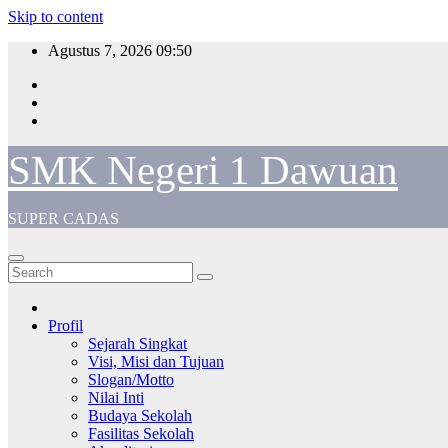
Skip to content
Agustus 7, 2026
09:50
SMK Negeri 1 Dawuan
SUPER CADAS
Profil
Sejarah Singkat
Visi, Misi dan Tujuan
Slogan/Motto
Nilai Inti
Budaya Sekolah
Fasilitas Sekolah