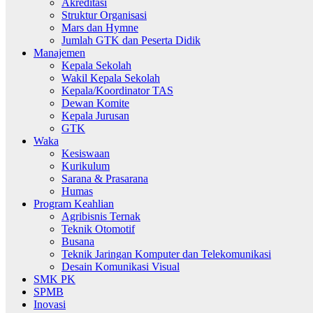
Akreditasi
Struktur Organisasi
Mars dan Hymne
Jumlah GTK dan Peserta Didik
Manajemen
Kepala Sekolah
Wakil Kepala Sekolah
Kepala/Koordinator TAS
Dewan Komite
Kepala Jurusan
GTK
Waka
Kesiswaan
Kurikulum
Sarana & Prasarana
Humas
Program Keahlian
Agribisnis Ternak
Teknik Otomotif
Busana
Teknik Jaringan Komputer dan Telekomunikasi
Desain Komunikasi Visual
SMK PK
SPMB
Inovasi