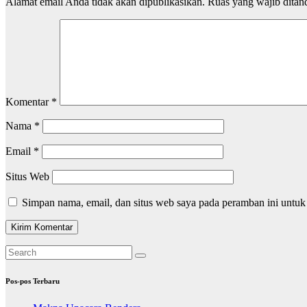
Alamat email Anda tidak akan dipublikasikan.
Ruas yang wajib ditan
Komentar
*
Nama
*
Email
*
Situs Web
Simpan nama, email, dan situs web saya pada peramban ini untuk
Pos-pos Terbaru