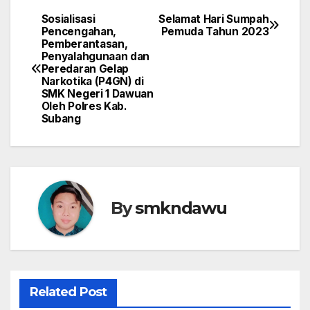
Sosialisasi
Selamat Hari Sumpah
Navigasi
Pencengahan,
Pemuda Tahun 2023
Pemberantasan,
pos
Penyalahgunaan dan
Peredaran Gelap
Narkotika (P4GN) di
SMK Negeri 1 Dawuan
Oleh Polres Kab.
Subang
By
smkndawu
Related Post