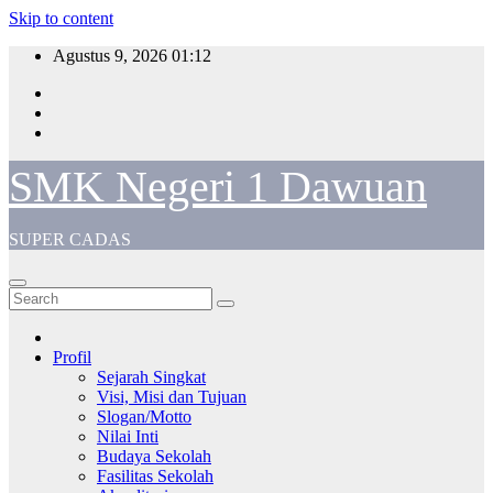
Skip to content
Agustus 9, 2026
01:12
SMK Negeri 1 Dawuan
SUPER CADAS
Profil
Sejarah Singkat
Visi, Misi dan Tujuan
Slogan/Motto
Nilai Inti
Budaya Sekolah
Fasilitas Sekolah