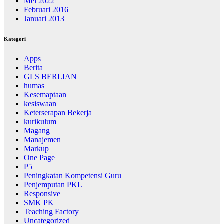
Mei 2022
Februari 2016
Januari 2013
Kategori
Apps
Berita
GLS BERLIAN
humas
Kesemaptaan
kesiswaan
Keterserapan Bekerja
kurikulum
Magang
Manajemen
Markup
One Page
P5
Peningkatan Kompetensi Guru
Penjemputan PKL
Responsive
SMK PK
Teaching Factory
Uncategorized