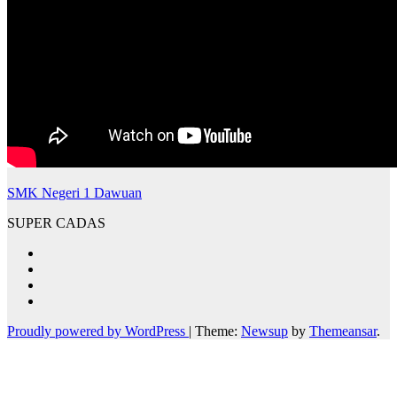
SMK Negeri 1 Dawuan
SUPER CADAS
Proudly powered by WordPress
|
Theme:
Newsup
by
Themeansar
.