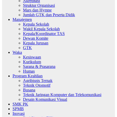
Akreditasi
Struktur Organisasi
Mars dan Hymne
Jumlah GTK dan Peserta Didik
Manajemen
Kepala Sekolah
Wakil Kepala Sekolah
Kepala/Koordinator TAS
Dewan Komite
Kepala Jurusan
GTK
Waka
Kesiswaan
Kurikulum
Sarana & Prasarana
Humas
Program Keahlian
Agribisnis Ternak
Teknik Otomotif
Busana
Teknik Jaringan Komputer dan Telekomunikasi
Desain Komunikasi Visual
SMK PK
SPMB
Inovasi