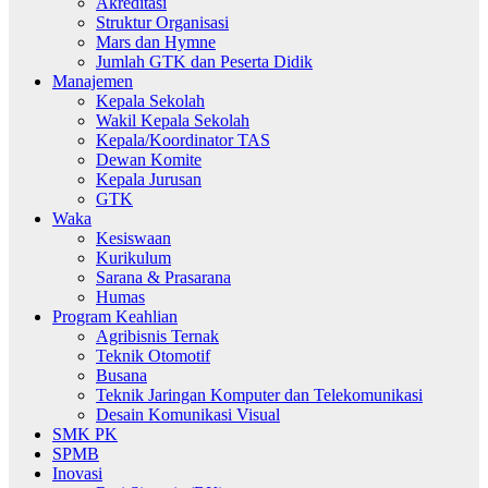
Akreditasi
Struktur Organisasi
Mars dan Hymne
Jumlah GTK dan Peserta Didik
Manajemen
Kepala Sekolah
Wakil Kepala Sekolah
Kepala/Koordinator TAS
Dewan Komite
Kepala Jurusan
GTK
Waka
Kesiswaan
Kurikulum
Sarana & Prasarana
Humas
Program Keahlian
Agribisnis Ternak
Teknik Otomotif
Busana
Teknik Jaringan Komputer dan Telekomunikasi
Desain Komunikasi Visual
SMK PK
SPMB
Inovasi