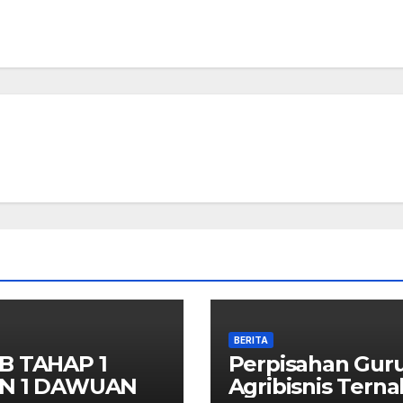
BERITA
B TAHAP 1
Perpisahan Gur
N 1 DAWUAN
Agribisnis Terna