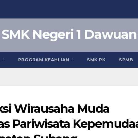
SMK Negeri 1 Dawuan
A
PROGRAM KEAHLIAN
SMK PK
SPMB
eksi Wirausaha Muda
nas Pariwisata Kepemuda