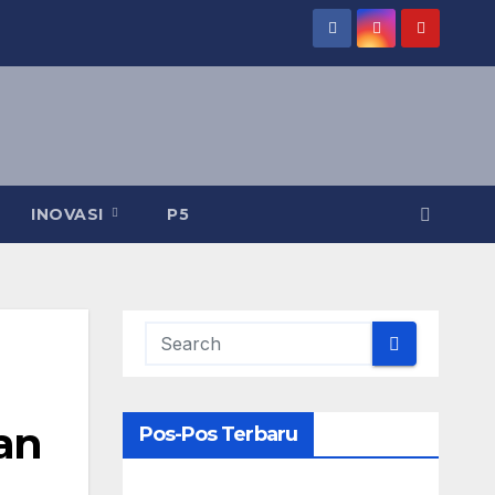
INOVASI
P5
an
Pos-Pos Terbaru