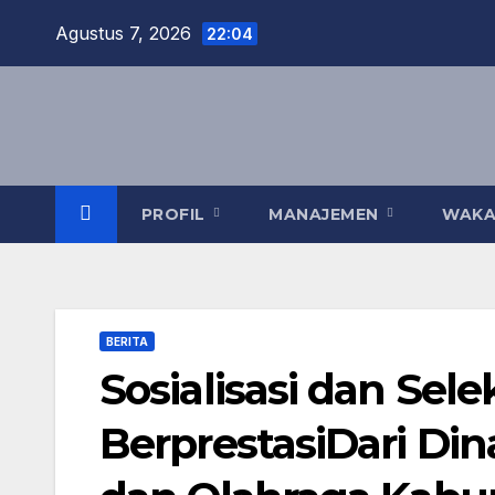
Skip
Agustus 7, 2026
22:04
to
content
PROFIL
MANAJEMEN
WAK
BERITA
Sosialisasi dan Sel
BerprestasiDari Di