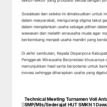
sektor-sektor yang produktif sesuai dengan po
Sosialisasi dan seleksi ini dimaksudkan un
dalam masyarakat, mengurangi stigma takut g
dalam menjalankan usaha sebagai pilihan dalam 
wawasan dan melatih wirausaha muda agar m
berkembang menjadi usaha mandiri yang berda
Di akhir sambutan, Kepala Disparpora Kabup
Penggerak Wirausaha Berprestasi khususnya di
menunjukkan hasil serta berpotensi untuk berk
inovasi sehingga diharapkan usaha yang digelut
Technical Meeting Turnamen Voli Ant
Navigasi
SMP/Mts/Sederajat HUT SMKN 1 Dawu