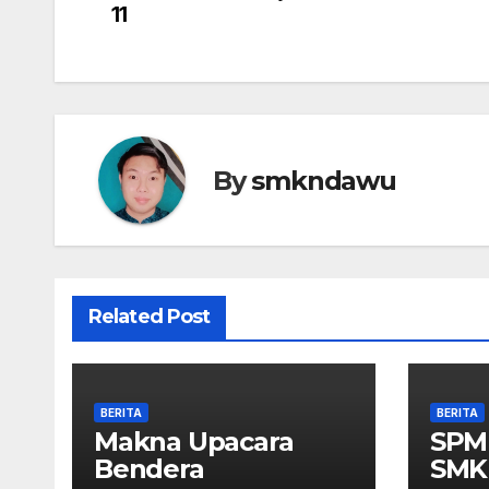
pos
11
By
smkndawu
Related Post
BERITA
BERITA
Makna Upacara
SPM
Bendera
SMK