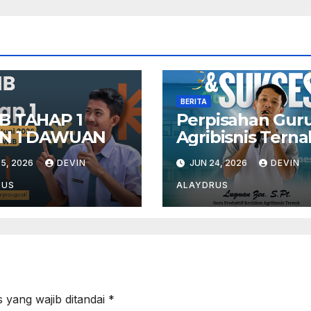
BERITA
B TAHAP 1
Perpisahan Gur
N 1 DAWUAN
Agribisnis Terna
5, 2026
DEVIN
JUN 24, 2026
DEVIN
RUS
ALAYDRUS
 yang wajib ditandai
*