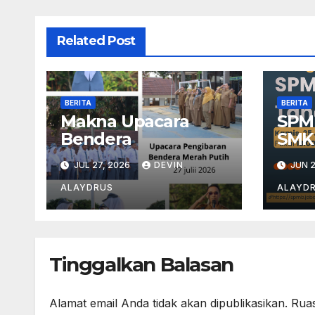
Related Post
BERITA
BERITA
Makna Upacara
SPM
Bendera
SMK
JUL 27, 2026
DEVIN
JUN 2
ALAYDRUS
ALAYD
Tinggalkan Balasan
Alamat email Anda tidak akan dipublikasikan.
Ruas