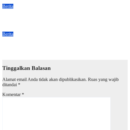
Jul 27, 2026
Devin Alaydrus
Berita
SPMB TAHAP 1 SMKN 1 DAWUAN
Jun 25, 2026
Devin Alaydrus
Berita
Perpisahan Guru Agribisnis Ternak
Jun 24, 2026
Devin Alaydrus
Tinggalkan Balasan
Alamat email Anda tidak akan dipublikasikan.
Ruas yang wajib
ditandai
*
Komentar
*