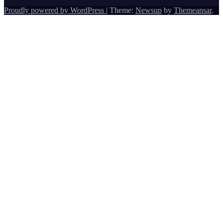
Proudly powered by WordPress
|
Theme:
Newsup
by
Themeansar
.