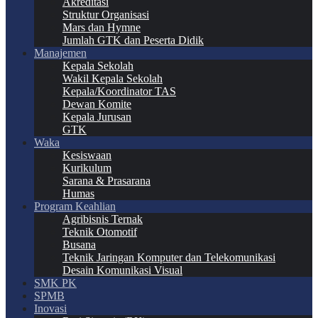
Akreditasi
Struktur Organisasi
Mars dan Hymne
Jumlah GTK dan Peserta Didik
Manajemen
Kepala Sekolah
Wakil Kepala Sekolah
Kepala/Koordinator TAS
Dewan Komite
Kepala Jurusan
GTK
Waka
Kesiswaan
Kurikulum
Sarana & Prasarana
Humas
Program Keahlian
Agribisnis Ternak
Teknik Otomotif
Busana
Teknik Jaringan Komputer dan Telekomunikasi
Desain Komunikasi Visual
SMK PK
SPMB
Inovasi