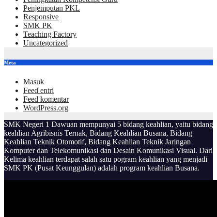
Penjemputan PKL
Responsive
SMK PK
Teaching Factory
Uncategorized
Meta
Masuk
Feed entri
Feed komentar
WordPress.org
SMK Negeri 1 Dawuan mempunyai 5 bidang keahlian, yaitu bidang
keahlian Agribisnis Ternak, Bidang Keahlian Busana, Bidang
Keahlian Teknik Otomotif, Bidang Keahlian Teknik Jaringan
Komputer dan Telekomunikasi dan Desain Komunikasi Visual. Dari
Kelima keahlian terdapat salah satu pogram keahlian yang menjadi
SMK PK (Pusat Keunggulan) adalah program keahlian Busana.