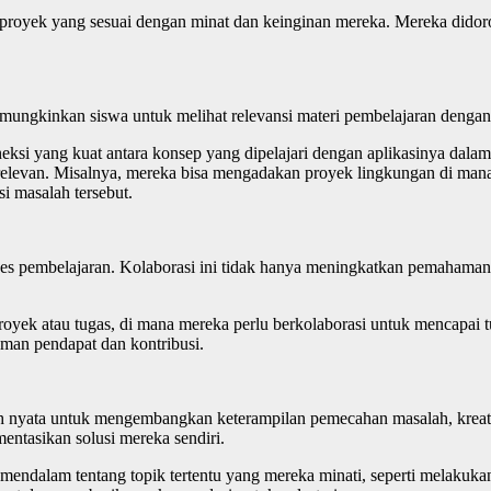
au proyek yang sesuai dengan minat dan keinginan mereka. Mereka dido
ungkinkan siswa untuk melihat relevansi materi pembelajaran dengan
 yang kuat antara konsep yang dipelajari dengan aplikasinya dalam k
elevan. Misalnya, mereka bisa mengadakan proyek lingkungan di mana 
i masalah tersebut.
ses pembelajaran. Kolaborasi ini tidak hanya meningkatkan pemahaman
ek atau tugas, di mana mereka perlu berkolaborasi untuk mencapai tuj
an pendapat dan kontribusi.
nyata untuk mengembangkan keterampilan pemecahan masalah, kreativ
entasikan solusi mereka sendiri.
endalam tentang topik tertentu yang mereka minati, seperti melakukan