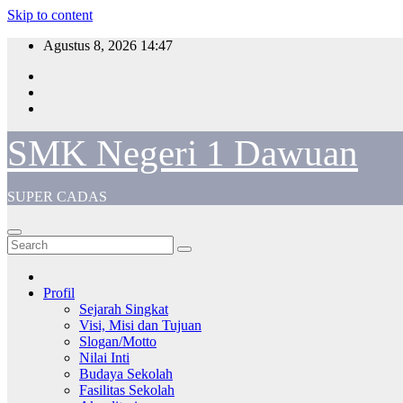
Skip to content
Agustus 8, 2026
14:47
SMK Negeri 1 Dawuan
SUPER CADAS
Profil
Sejarah Singkat
Visi, Misi dan Tujuan
Slogan/Motto
Nilai Inti
Budaya Sekolah
Fasilitas Sekolah