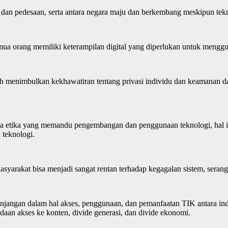
n dan pedesaan, serta antara negara maju dan berkembang meskipun te
emua orang memiliki keterampilan digital yang diperlukan untuk menggun
menimbulkan kekhawatiran tentang privasi individu dan keamanan data,
a etika yang memandu pengembangan dan penggunaan teknologi, hal ini
teknologi.
yarakat bisa menjadi sangat rentan terhadap kegagalan sistem, seranga
njangan dalam hal akses, penggunaan, dan pemanfaatan TIK antara indi
edaan akses ke konten, divide generasi, dan divide ekonomi.