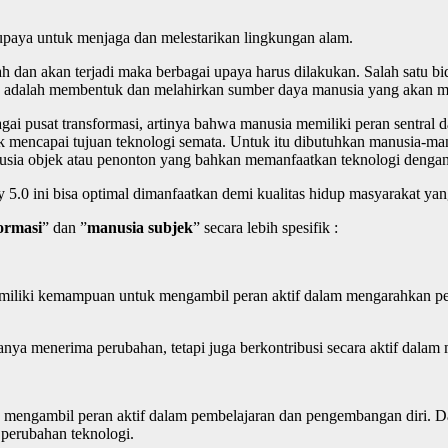
upaya untuk menjaga dan melestarikan lingkungan alam.
h dan akan terjadi maka berbagai upaya harus dilakukan. Salah satu 
n adalah membentuk dan melahirkan sumber daya manusia yang akan menj
bagai pusat transformasi, artinya bahwa manusia memiliki peran sent
k mencapai tujuan teknologi semata. Untuk itu dibutuhkan manusia-manu
manusia objek atau penonton yang bahkan memanfaatkan teknologi dengan
y 5.0 ini bisa optimal dimanfaatkan demi kualitas hidup masyarakat ya
ormasi
” dan ”
manusia subjek
” secara lebih spesifik :
emiliki kemampuan untuk mengambil peran aktif dalam mengarahkan p
anya menerima perubahan, tetapi juga berkontribusi secara aktif dala
engambil peran aktif dalam pembelajaran dan pengembangan diri. Dal
 perubahan teknologi.