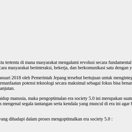
ktu tertentu di mana masyarakat mengalami revolusi secara fundamental
cara masyarakat berinteraksi, bekerja, dan berkomunikasi satu dengan y
anuari 2018 oleh Pemerintah Jepang tersebut bertujuan untuk mengint
manfaatan potensi teknologi secara maksimal sebagai fokus bisa bena
anjutan.
hidup manusia, maka pengoptimalan era society 5.0 ini merupakan suatu 
rus mengenal segala tantangan serta kendala yang muncul di era ini aga
ang dihadapi dalam proses mengoptimalkan era society 5.0 :