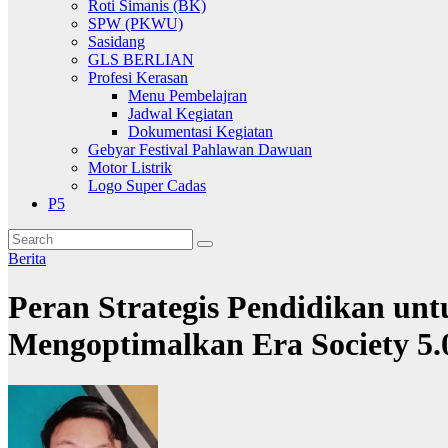
Roti Simanis (BK)
SPW (PKWU)
Sasidang
GLS BERLIAN
Profesi Kerasan
Menu Pembelajran
Jadwal Kegiatan
Dokumentasi Kegiatan
Gebyar Festival Pahlawan Dawuan
Motor Listrik
Logo Super Cadas
P5
Berita
Peran Strategis Pendidikan u
Mengoptimalkan Era Society 5.