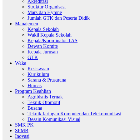
Akreditasi
Struktur Organisasi
Mars dan Hymne
Jumlah GTK dan Peserta Didik
Manajemen
Kepala Sekolah
Wakil Kepala Sekolah
Kepala/Koordinator TAS
Dewan Komite
Kepala Jurusan
GTK
Waka
Kesiswaan
Kurikulum
Sarana & Prasarana
Humas
Program Keahlian
Agribisnis Ternak
Teknik Otomotif
Busana
Teknik Jaringan Komputer dan Telekomunikasi
Desain Komunikasi Visual
SMK PK
SPMB
Inovasi