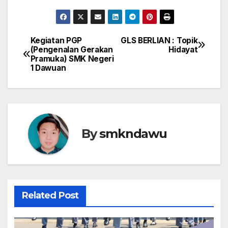
Kegiatan PGP
GLS BERLIAN : Topik
Navigasi
(Pengenalan Gerakan
Hidayat
Pramuka) SMK Negeri
pos
1 Dawuan
By
smkndawu
Related Post