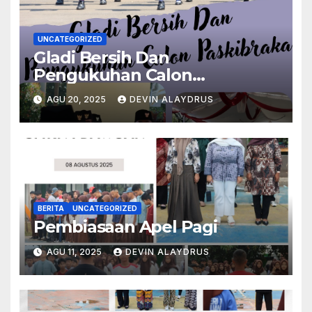
UNCATEGORIZED
Gladi Bersih Dan
Pengukuhan Calon
Paskibraka
AGU 20, 2025
DEVIN ALAYDRUS
BERITA
UNCATEGORIZED
Pembiasaan Apel Pagi
AGU 11, 2025
DEVIN ALAYDRUS