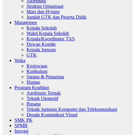
Akreditasi
Struktur Organisasi
Mars dan Hymne
Jumlah GTK dan Peserta Didik
Manajemen
Kepala Sekolah
Wakil Kepala Sekolah
Kepala/Koordinator TAS
Dewan Komite
Kepala Jurusan
GTK
Waka
Kesiswaan
Kurikulum
Sarana & Prasarana
Humas
Program Keahlian
Agribisnis Ternak
Teknik Otomotif
Busana
Teknik Jaringan Komputer dan Telekomunikasi
Desain Komunikasi Visual
SMK PK
SPMB
Inovasi