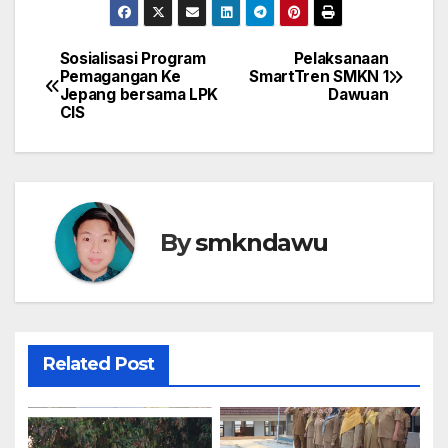
Sosialisasi Program
Pelaksanaan
Navigasi
Pemagangan Ke
SmartTren SMKN 1
Jepang bersama LPK
Dawuan
pos
CIS
By
smkndawu
Related Post