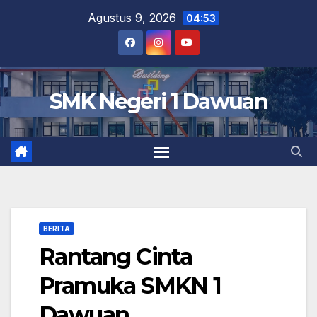
Skip
Agustus 9, 2026
04:53
to
content
SMK Negeri 1 Dawuan
BERITA
Rantang Cinta
Pramuka SMKN 1
Dawuan