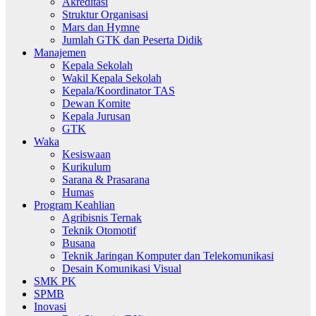
Akreditasi
Struktur Organisasi
Mars dan Hymne
Jumlah GTK dan Peserta Didik
Manajemen
Kepala Sekolah
Wakil Kepala Sekolah
Kepala/Koordinator TAS
Dewan Komite
Kepala Jurusan
GTK
Waka
Kesiswaan
Kurikulum
Sarana & Prasarana
Humas
Program Keahlian
Agribisnis Ternak
Teknik Otomotif
Busana
Teknik Jaringan Komputer dan Telekomunikasi
Desain Komunikasi Visual
SMK PK
SPMB
Inovasi