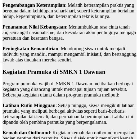
Pengembangan Keterampilan
: Melatih keterampilan praktis yang
berguna dalam kehidupan sehari-hari, seperti keterampilan bertahan
hidup, kepemimpinan, dan keterampilan teknis lainnya.
Penanaman Nilai Kebangsaan
: Menumbuhkan rasa cinta tanah
air, semangat nasionalisme, dan kesadaran akan pentingnya menjaga
persatuan dan kesatuan bangsa.
Peningkatan Kemandirian
: Mendorong siswa untuk menjadi
individu yang mandiri, mampu mengambil inisiatif, dan bertanggung
jawab atas tindakan mereka sendiri.
Kegiatan Pramuka di SMKN 1 Dawuan
Program pramuka wajib di SMKN 1 Dawuan melibatkan berbagai
kegiatan yang dirancang untuk mencapai tujuan-tujuan tersebut.
Beberapa kegiatan utama dalam program pramuka meliputi:
Latihan Rutin Mingguan
: Setiap minggu, siswa mengikuti latihan
pramuka yang meliputi berbagai aktivitas seperti baris-berbaris,
keterampilan tali-temali, dan permainan kepemimpinan. Latihan ini
dipandu oleh pembina pramuka yang berpengalaman.
Kemah dan Outbound
: Kegiatan kemah dan outbound merupakan
bagian penting dari pramuka. Siswa diajak untuk mengikuti kemah