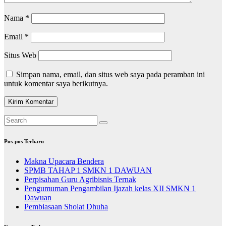
Nama
*
Email
*
Situs Web
Simpan nama, email, dan situs web saya pada peramban ini
untuk komentar saya berikutnya.
Pos-pos Terbaru
Makna Upacara Bendera
SPMB TAHAP 1 SMKN 1 DAWUAN
Perpisahan Guru Agribisnis Ternak
Pengumuman Pengambilan Ijazah kelas XII SMKN 1
Dawuan
Pembiasaan Sholat Dhuha