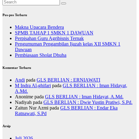
Pos-pos Terbaru
Makna Upacara Bendera
SPMB TAHAP 1 SMKN 1 DAWUAN
Perpisahan Guru Agribisnis Ternak
Pengumuman Pengambilan Ijazah kelas XII SMKN 1
Dawuan
Pembiasaan Sholat Dhuha
Komentar Terbaru
Andi
pada
GLS BERLIAN : ERNIAWATI
M Indra Al-ghifari
pada
GLS BERLIAN : Iman Hidayat,
A.Md.
Anonime
pada
GLS BERLIAN : Iman Hidayat, A.Md.
Nadiyah
pada
GLS BERLIAN : Dwie Yustin Pratiwi, S.Pd.
Zaitun Nur Azmi
pada
GLS BERLIAN : Endar Eka
Ratnawati, S.Pd
Arsip
Juli 2026