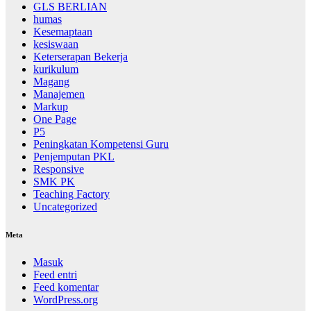
GLS BERLIAN
humas
Kesemaptaan
kesiswaan
Keterserapan Bekerja
kurikulum
Magang
Manajemen
Markup
One Page
P5
Peningkatan Kompetensi Guru
Penjemputan PKL
Responsive
SMK PK
Teaching Factory
Uncategorized
Meta
Masuk
Feed entri
Feed komentar
WordPress.org