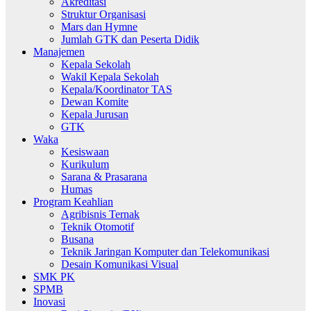
Akreditasi
Struktur Organisasi
Mars dan Hymne
Jumlah GTK dan Peserta Didik
Manajemen
Kepala Sekolah
Wakil Kepala Sekolah
Kepala/Koordinator TAS
Dewan Komite
Kepala Jurusan
GTK
Waka
Kesiswaan
Kurikulum
Sarana & Prasarana
Humas
Program Keahlian
Agribisnis Ternak
Teknik Otomotif
Busana
Teknik Jaringan Komputer dan Telekomunikasi
Desain Komunikasi Visual
SMK PK
SPMB
Inovasi