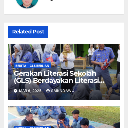
Related Post
BERITA
GLS BERLIAN
Gerakan Literasi Sekolah
(GLS) Berdayakan Literasi
Dawuan (BERLIAN)
MAR 6, 2025
SMKNDAWU