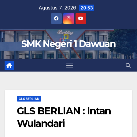
Skip
Agustus 7, 2026
20:53
to
content
SMK Negeri 1 Dawuan
GLS BERLIAN
GLS BERLIAN : Intan
Wulandari