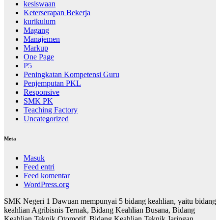
kesiswaan
Keterserapan Bekerja
kurikulum
Magang
Manajemen
Markup
One Page
P5
Peningkatan Kompetensi Guru
Penjemputan PKL
Responsive
SMK PK
Teaching Factory
Uncategorized
Meta
Masuk
Feed entri
Feed komentar
WordPress.org
SMK Negeri 1 Dawuan mempunyai 5 bidang keahlian, yaitu bidang
keahlian Agribisnis Ternak, Bidang Keahlian Busana, Bidang
Keahlian Teknik Otomotif, Bidang Keahlian Teknik Jaringan