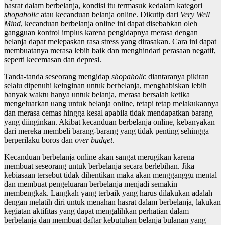
hasrat dalam berbelanja, kondisi itu termasuk kedalam kategori
shopaholic
atau kecanduan belanja online. Dikutip dari
Very Well
Mind
, kecanduan berbelanja online ini dapat disebabkan oleh
gangguan kontrol implus karena pengidapnya merasa dengan
belanja dapat melepaskan rasa stress yang dirasakan. Cara ini dapat
membuatanya merasa lebih baik dan menghindari perasaan negatif,
seperti kecemasan dan depresi.
Tanda-tanda seseorang mengidap
shopaholic
diantaranya pikiran
selalu dipenuhi keinginan untuk berbelanja, menghabiskan lebih
banyak waktu hanya untuk belanja, merasa bersalah ketika
mengeluarkan uang untuk belanja online, tetapi tetap melakukannya
dan merasa cemas hingga kesal apabila tidak mendapatkan barang
yang diinginkan. Akibat kecanduan berbelanja online, kebanyakan
dari mereka membeli barang-barang yang tidak penting sehingga
berperilaku boros dan
over budget
.
Kecanduan berbelanja online akan sangat merugikan karena
membuat seseorang untuk berbelanja secara berlebihan. Jika
kebiasaan tersebut tidak dihentikan maka akan mengganggu mental
dan membuat pengeluaran berbelanja menjadi semakin
membengkak. Langkah yang terbaik yang harus dilakukan adalah
dengan melatih diri untuk menahan hasrat dalam berbelanja, lakukan
kegiatan aktifitas yang dapat mengalihkan perhatian dalam
berbelanja dan membuat daftar kebutuhan belanja bulanan yang