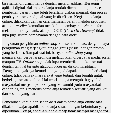
bisa santai di rumah hanya dengan melalui aplikasi. Beragam
aplikasi digital dalam berbelanja mudah ditemui dengan proses
pembelian barang yang lebih beragam, diskon menarik dan proses
pembayaran secara digital yang lebih efisien. Kegiatan belanja
online, dilakukan dengan cara memesan barang melalui produsen
ataupun
reseller
kemudian melakukan pembayaran
via
transfer
melalui e-money, bank, ataupun COD (
Cash On Delivery
) tidak
lupa juga sistem pembayaran dengan cara dicicil.
Jangkauan pengiriman
online shop
kini semakin luas, dengan biaya
pengiriman yang terjangkau hingga gratis (sesuai dengan promo
yang berlaku). Sampai saat ini, banyak
online shop
yang
menawarkan berbagai promosi melalui iklan diberbagai media sosial
maupun TV.
Online shop
tidak lupa memberikan diskon sesuai
dengan tanggal tertentu ataupun program diskon mingguan.
Dengan banyaknya kemudahan yang didapatkan dalam berbelanja
online, tidak banyak masyarakat yang tertarik dan beralih untuk
berbelanja secara online. Hal tersebut juga mengubah gaya hidup
masyarakat menjadi perilaku yang konsumtif yaitu masyarakat
cenderung terus menerus berbelanja terhadap sesuatu yang disukai
dan sesuatu yang baru.
Pemenuhan kebutuhan sehari-hari dalam berbelanja online bisa
dikatakan wajar apabila berbelanja sesuai dengan kebutuhan yang
diperlukan. Tetapi, apabila sudah ditahap tidak mampu mengontrol