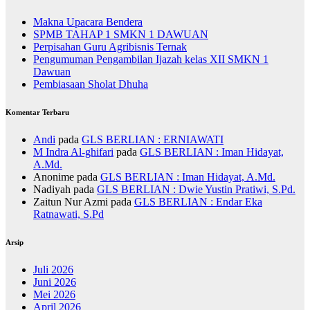
Makna Upacara Bendera
SPMB TAHAP 1 SMKN 1 DAWUAN
Perpisahan Guru Agribisnis Ternak
Pengumuman Pengambilan Ijazah kelas XII SMKN 1
Dawuan
Pembiasaan Sholat Dhuha
Komentar Terbaru
Andi
pada
GLS BERLIAN : ERNIAWATI
M Indra Al-ghifari
pada
GLS BERLIAN : Iman Hidayat,
A.Md.
Anonime
pada
GLS BERLIAN : Iman Hidayat, A.Md.
Nadiyah
pada
GLS BERLIAN : Dwie Yustin Pratiwi, S.Pd.
Zaitun Nur Azmi
pada
GLS BERLIAN : Endar Eka
Ratnawati, S.Pd
Arsip
Juli 2026
Juni 2026
Mei 2026
April 2026