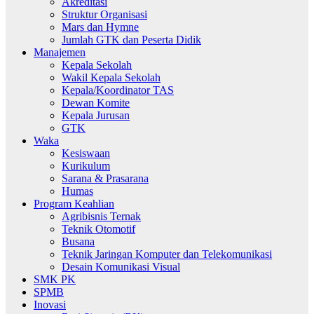
Akreditasi
Struktur Organisasi
Mars dan Hymne
Jumlah GTK dan Peserta Didik
Manajemen
Kepala Sekolah
Wakil Kepala Sekolah
Kepala/Koordinator TAS
Dewan Komite
Kepala Jurusan
GTK
Waka
Kesiswaan
Kurikulum
Sarana & Prasarana
Humas
Program Keahlian
Agribisnis Ternak
Teknik Otomotif
Busana
Teknik Jaringan Komputer dan Telekomunikasi
Desain Komunikasi Visual
SMK PK
SPMB
Inovasi