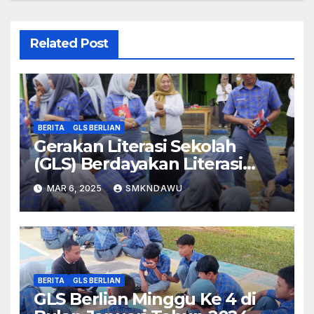
Related Post
BERITA
GLS BERLIAN
Gerakan Literasi Sekolah
(GLS) Berdayakan Literasi
Dawuan (BERLIAN)
MAR 6, 2025
SMKNDAWU
BERITA
GLS BERLIAN
GLS Berlian Minggu Ke 4 di