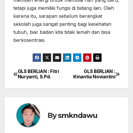
memberi energi untuk memulai hari yang baru,
tetapi juga memiliki fungsi di bidang lain. Oleh
karena itu, sarapan sebelum berangkat
sekolah juga sangat penting bagi kesehatan
tubuh, biar badan kita tidak lemah dan bisa
berkosentrasi.
GLS BERLIAN : Fitri
GLS BERLIAN :
Navigasi
Nuryanti, S.Pd.
Kinantia Noviantini
pos
By
smkndawu