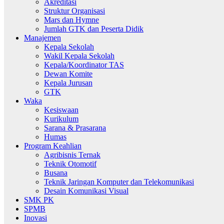
Akreditasi
Struktur Organisasi
Mars dan Hymne
Jumlah GTK dan Peserta Didik
Manajemen
Kepala Sekolah
Wakil Kepala Sekolah
Kepala/Koordinator TAS
Dewan Komite
Kepala Jurusan
GTK
Waka
Kesiswaan
Kurikulum
Sarana & Prasarana
Humas
Program Keahlian
Agribisnis Ternak
Teknik Otomotif
Busana
Teknik Jaringan Komputer dan Telekomunikasi
Desain Komunikasi Visual
SMK PK
SPMB
Inovasi