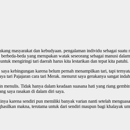
belakang masyarakat dan kebudyaan. pengalaman individu sebagai suatu
berbeda-beda yang merupakan watak seseorang sebagai manusi dalam
uk mengiringi tari daerah harus kita lestarikan dan tepat kita patuhi.
saya kebingungan karena belum pernah menampilkan tari, tapi ternyata 
 tari Pajajaran cara tari Merak. menurut saya gerakanya sangat indah, 
n menulis. Tidak hanya dalam keadaan suasana hati yang riang gembira,
ng saya rasakan di dalam diri saya.
nya karena sendiri pun memiliki banyak varian nanti setelah menguasai t
ghasilkan makna, terutama untuk dari sendiri maupun bagi khalayak u