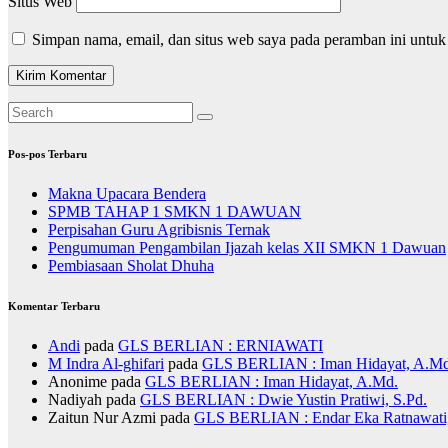
Situs Web
Simpan nama, email, dan situs web saya pada peramban ini untuk
Pos-pos Terbaru
Makna Upacara Bendera
SPMB TAHAP 1 SMKN 1 DAWUAN
Perpisahan Guru Agribisnis Ternak
Pengumuman Pengambilan Ijazah kelas XII SMKN 1 Dawuan
Pembiasaan Sholat Dhuha
Komentar Terbaru
Andi
pada
GLS BERLIAN : ERNIAWATI
M Indra Al-ghifari
pada
GLS BERLIAN : Iman Hidayat, A.Md
Anonime
pada
GLS BERLIAN : Iman Hidayat, A.Md.
Nadiyah
pada
GLS BERLIAN : Dwie Yustin Pratiwi, S.Pd.
Zaitun Nur Azmi
pada
GLS BERLIAN : Endar Eka Ratnawati,