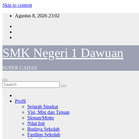
Skip to content
Agustus 8, 2026
23:02
SMK Negeri 1 Dawuan
SUPER CADAS
Profil
Sejarah Singkat
Visi, Misi dan Tujuan
Slogan/Motto
Nilai Inti
Budaya Sekolah
Fasilitas Sekolah