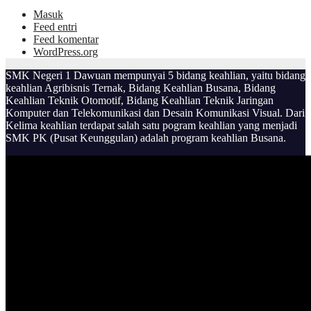
Masuk
Feed entri
Feed komentar
WordPress.org
SMK Negeri 1 Dawuan mempunyai 5 bidang keahlian, yaitu bidang
keahlian Agribisnis Ternak, Bidang Keahlian Busana, Bidang
Keahlian Teknik Otomotif, Bidang Keahlian Teknik Jaringan
Komputer dan Telekomunikasi dan Desain Komunikasi Visual. Dari
Kelima keahlian terdapat salah satu pogram keahlian yang menjadi
SMK PK (Pusat Keunggulan) adalah program keahlian Busana.