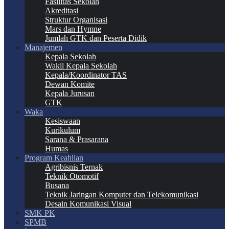
Fasilitas Sekolah
Akreditasi
Struktur Organisasi
Mars dan Hymne
Jumlah GTK dan Peserta Didik
Manajemen
Kepala Sekolah
Wakil Kepala Sekolah
Kepala/Koordinator TAS
Dewan Komite
Kepala Jurusan
GTK
Waka
Kesiswaan
Kurikulum
Sarana & Prasarana
Humas
Program Keahlian
Agribisnis Ternak
Teknik Otomotif
Busana
Teknik Jaringan Komputer dan Telekomunikasi
Desain Komunikasi Visual
SMK PK
SPMB