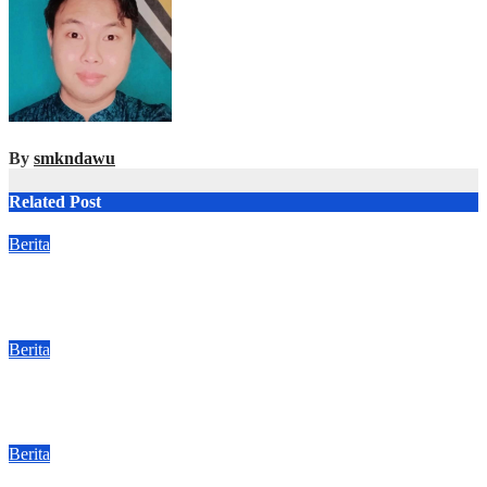
By
smkndawu
Related Post
Berita
Makna Upacara Bendera
Jul 27, 2026
Devin Alaydrus
Berita
SPMB TAHAP 1 SMKN 1 DAWUAN
Jun 25, 2026
Devin Alaydrus
Berita