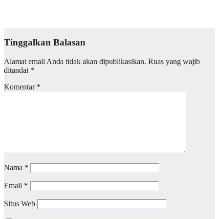
Perpisahan Guru Agribisnis Ternak
Jun 24, 2026
Devin Alaydrus
Tinggalkan Balasan
Alamat email Anda tidak akan dipublikasikan.
Ruas yang wajib
ditandai
*
Komentar
*
Nama
*
Email
*
Situs Web