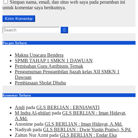
Simpan nama, email, dan situs web saya pada peramban ini
untuk komentar saya berikutnya.
Pos-pos Terbaru
Makna Upacara Bendera
SPMB TAHAP 1 SMKN 1 DAWUAN
Perpisahan Guru Agribisnis Ternak
Pengumuman Pengambilan Ijazah kelas XII SMKN 1
Dawuan
Pembiasaan Sholat Dhuha
Komentar Terbaru
Andi
pada
GLS BERLIAN : ERNIAWATI
M Indra Al-ghifari
pada
GLS BERLIAN : Iman Hidayat,
A.Md.
Anonime
pada
GLS BERLIAN : Iman Hidayat, A.Md.
Nadiyah
pada
GLS BERLIAN : Dwie Yustin Pratiwi, S.Pd.
Zaitun Nur Azmi
pada
GLS BERLIAN : Endar Eka