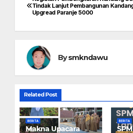
Navigasi
Tindak Lanjut Pembangunan Kandan
pos
Upgread Paranje 5000
By
smkndawu
Related Post
BERITA
BERITA
Makna Upacara
SPM