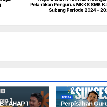
g
Pelantikan Pengurus MKKS SMK K
Subang Periode 2024 – 2
BERITA
B TAHAP 1
Perpisahan Gur