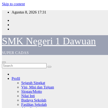
Skip to content
Agustus 8, 2026
17:31
SMK Negeri 1 Dawuan
SUPER CADAS
Profil
Sejarah Singkat
Visi, Misi dan Tujuan
Slogan/Motto
Nilai Inti
Budaya Sekolah
Fasilitas Sekolah