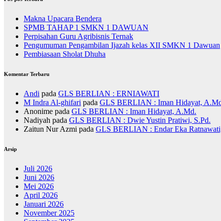
Makna Upacara Bendera
SPMB TAHAP 1 SMKN 1 DAWUAN
Perpisahan Guru Agribisnis Ternak
Pengumuman Pengambilan Ijazah kelas XII SMKN 1 Dawuan
Pembiasaan Sholat Dhuha
Komentar Terbaru
Andi
pada
GLS BERLIAN : ERNIAWATI
M Indra Al-ghifari
pada
GLS BERLIAN : Iman Hidayat, A.Md
Anonime
pada
GLS BERLIAN : Iman Hidayat, A.Md.
Nadiyah
pada
GLS BERLIAN : Dwie Yustin Pratiwi, S.Pd.
Zaitun Nur Azmi
pada
GLS BERLIAN : Endar Eka Ratnawati,
Arsip
Juli 2026
Juni 2026
Mei 2026
April 2026
Januari 2026
November 2025