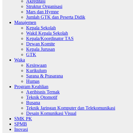
Akreditasi
Struktur Organisasi
Mars dan Hymne
Jumlah GTK dan Peserta Didik
Manajemen
Kepala Sekolah
Wakil Kepala Sekolah
Kepala/Koordinator TAS
Dewan Komite
Kepala Jurusan
GTK
Waka
Kesiswaan
Kurikulum
Sarana & Prasarana
Humas
Program Keahlian
Agribisnis Ternak
Teknik Otomotif
Busana
Teknik Jaringan Komputer dan Telekomunikasi
Desain Komunikasi Visual
SMK PK
SPMB
Inovasi