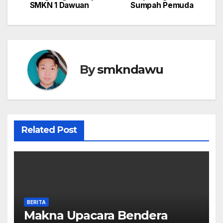
SMKN 1 Dawuan
Sumpah Pemuda
pos
By
smkndawu
Related Post
BERITA
Makna Upacara Bendera