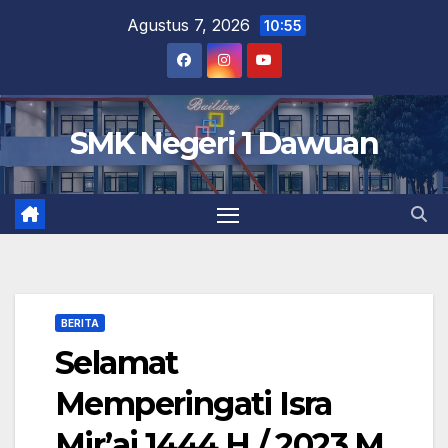
Skip
Agustus 7, 2026
10:55
to
content
SMK Negeri 1 Dawuan
BERITA
Selamat
Memperingati Isra
Mir’aj 1444 H / 2023 M