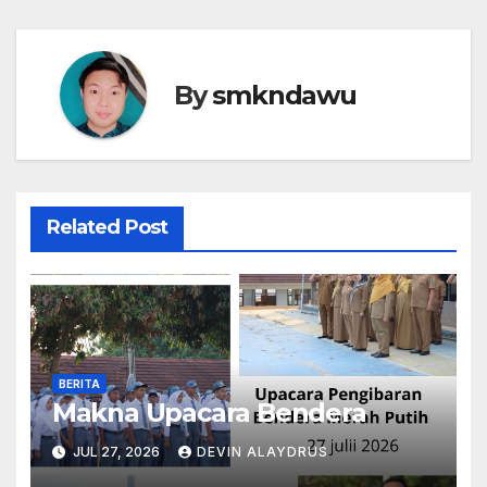
By
smkndawu
Related Post
BERITA
Makna Upacara Bendera
JUL 27, 2026
DEVIN ALAYDRUS