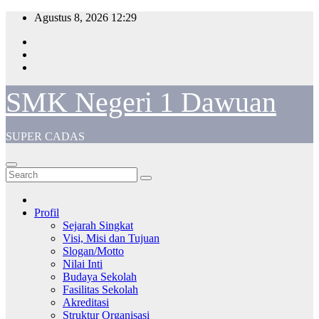
Skip
Agustus 8, 2026
12:29
to
content
SMK Negeri 1 Dawuan
SUPER CADAS
Profil
Sejarah Singkat
Visi, Misi dan Tujuan
Slogan/Motto
Nilai Inti
Budaya Sekolah
Fasilitas Sekolah
Akreditasi
Struktur Organisasi