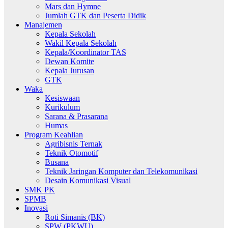
Mars dan Hymne
Jumlah GTK dan Peserta Didik
Manajemen
Kepala Sekolah
Wakil Kepala Sekolah
Kepala/Koordinator TAS
Dewan Komite
Kepala Jurusan
GTK
Waka
Kesiswaan
Kurikulum
Sarana & Prasarana
Humas
Program Keahlian
Agribisnis Ternak
Teknik Otomotif
Busana
Teknik Jaringan Komputer dan Telekomunikasi
Desain Komunikasi Visual
SMK PK
SPMB
Inovasi
Roti Simanis (BK)
SPW (PKWU)