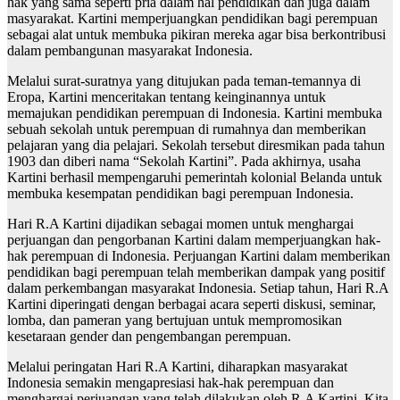
hak yang sama seperti pria dalam hal pendidikan dan juga dalam
masyarakat. Kartini memperjuangkan pendidikan bagi perempuan
sebagai alat untuk membuka pikiran mereka agar bisa berkontribusi
dalam pembangunan masyarakat Indonesia.
Melalui surat-suratnya yang ditujukan pada teman-temannya di
Eropa, Kartini menceritakan tentang keinginannya untuk
memajukan pendidikan perempuan di Indonesia. Kartini membuka
sebuah sekolah untuk perempuan di rumahnya dan memberikan
pelajaran yang dia pelajari. Sekolah tersebut diresmikan pada tahun
1903 dan diberi nama “Sekolah Kartini”. Pada akhirnya, usaha
Kartini berhasil mempengaruhi pemerintah kolonial Belanda untuk
membuka kesempatan pendidikan bagi perempuan Indonesia.
Hari R.A Kartini dijadikan sebagai momen untuk menghargai
perjuangan dan pengorbanan Kartini dalam memperjuangkan hak-
hak perempuan di Indonesia. Perjuangan Kartini dalam memberikan
pendidikan bagi perempuan telah memberikan dampak yang positif
dalam perkembangan masyarakat Indonesia. Setiap tahun, Hari R.A
Kartini diperingati dengan berbagai acara seperti diskusi, seminar,
lomba, dan pameran yang bertujuan untuk mempromosikan
kesetaraan gender dan pengembangan perempuan.
Melalui peringatan Hari R.A Kartini, diharapkan masyarakat
Indonesia semakin mengapresiasi hak-hak perempuan dan
menghargai perjuangan yang telah dilakukan oleh R.A Kartini. Kita