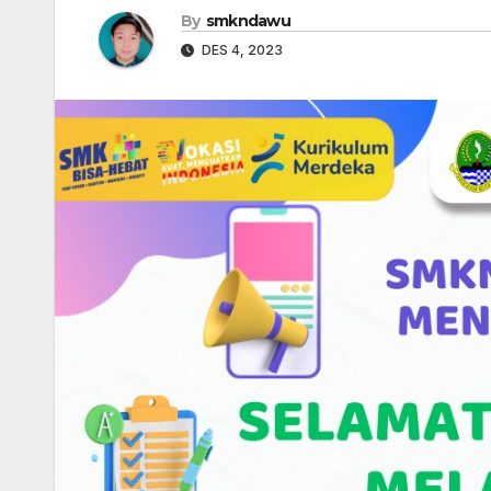
By
smkndawu
DES 4, 2023