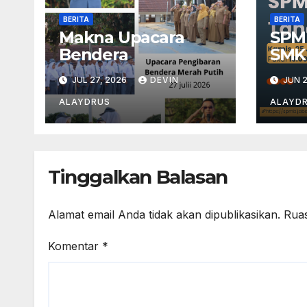
BERITA
BERITA
Makna Upacara
SPM
Bendera
SMK
JUL 27, 2026
DEVIN
JUN 2
ALAYDRUS
ALAYD
Tinggalkan Balasan
Alamat email Anda tidak akan dipublikasikan.
Ruas
Komentar
*