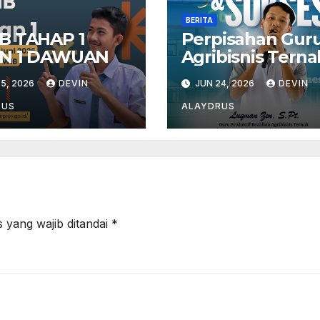
BERITA
B TAHAP 1
Perpisahan Gur
N 1 DAWUAN
Agribisnis Terna
5, 2026
DEVIN
JUN 24, 2026
DEVIN
RUS
ALAYDRUS
 yang wajib ditandai
*