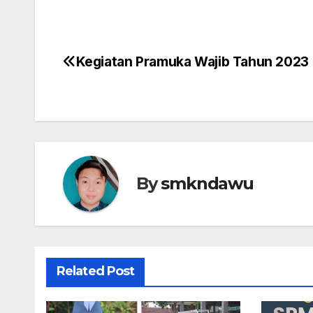
Kegiatan Pramuka Wajib Tahun 2023
Navigasi
pos
By
smkndawu
Related Post