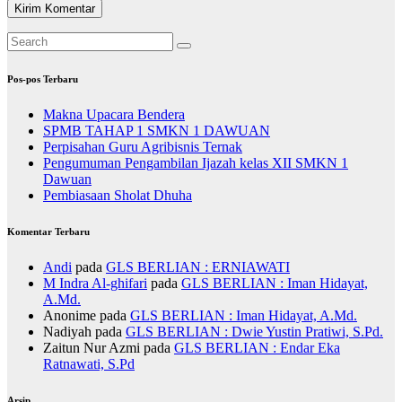
Pos-pos Terbaru
Makna Upacara Bendera
SPMB TAHAP 1 SMKN 1 DAWUAN
Perpisahan Guru Agribisnis Ternak
Pengumuman Pengambilan Ijazah kelas XII SMKN 1
Dawuan
Pembiasaan Sholat Dhuha
Komentar Terbaru
Andi
pada
GLS BERLIAN : ERNIAWATI
M Indra Al-ghifari
pada
GLS BERLIAN : Iman Hidayat,
A.Md.
Anonime
pada
GLS BERLIAN : Iman Hidayat, A.Md.
Nadiyah
pada
GLS BERLIAN : Dwie Yustin Pratiwi, S.Pd.
Zaitun Nur Azmi
pada
GLS BERLIAN : Endar Eka
Ratnawati, S.Pd
Arsip