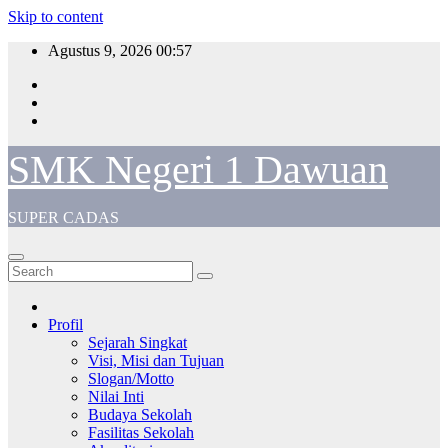
Skip to content
Agustus 9, 2026
00:57
SMK Negeri 1 Dawuan
SUPER CADAS
Profil
Sejarah Singkat
Visi, Misi dan Tujuan
Slogan/Motto
Nilai Inti
Budaya Sekolah
Fasilitas Sekolah