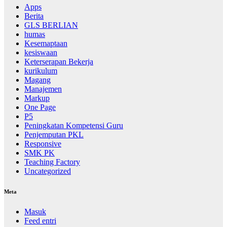
Apps
Berita
GLS BERLIAN
humas
Kesemaptaan
kesiswaan
Keterserapan Bekerja
kurikulum
Magang
Manajemen
Markup
One Page
P5
Peningkatan Kompetensi Guru
Penjemputan PKL
Responsive
SMK PK
Teaching Factory
Uncategorized
Meta
Masuk
Feed entri