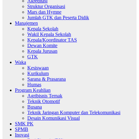
Akreditasi
Struktur Organisasi
Mars dan Hymne
Jumlah GTK dan Peserta Didik
Manajemen
Kepala Sekolah
Wakil Kepala Sekolah
Kepala/Koordinator TAS
Dewan Komite
Kepala Jurusan
GTK
Waka
Kesiswaan
Kurikulum
Sarana & Prasarana
Humas
Program Keahlian
Agribisnis Ternak
Teknik Otomotif
Busana
Teknik Jaringan Komputer dan Telekomunikasi
Desain Komunikasi Visual
SMK PK
SPMB
Inovasi