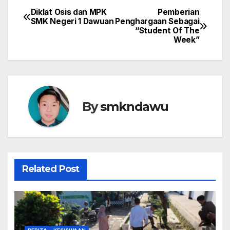
Diklat Osis dan MPK
Pemberian
Navigasi
SMK Negeri 1 Dawuan
Penghargaan Sebagai
“Student Of The
pos
Week”
By
smkndawu
Related Post