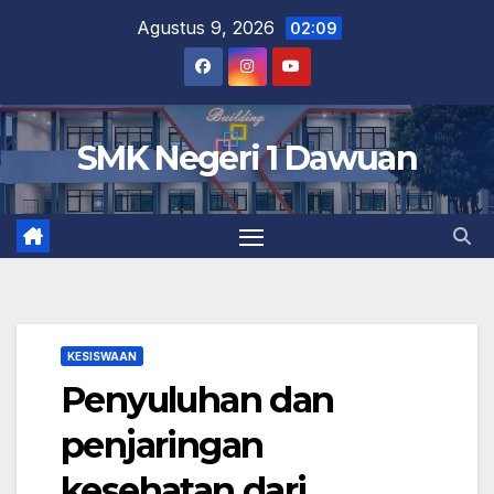
Skip
Agustus 9, 2026
02:09
to
content
SMK Negeri 1 Dawuan
KESISWAAN
Penyuluhan dan
penjaringan
kesehatan dari