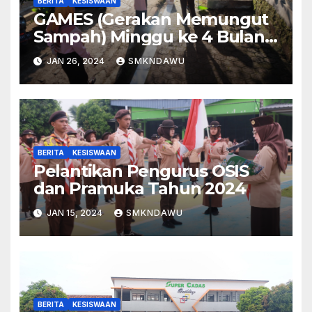
BERITA
KESISWAAN
GAMES (Gerakan Memungut
Sampah) Minggu ke 4 Bulan
Januari Tahun 2024
JAN 26, 2024
SMKNDAWU
BERITA
KESISWAAN
Pelantikan Pengurus OSIS
dan Pramuka Tahun 2024
JAN 15, 2024
SMKNDAWU
BERITA
KESISWAAN