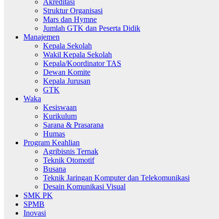
Akreditasi
Struktur Organisasi
Mars dan Hymne
Jumlah GTK dan Peserta Didik
Manajemen
Kepala Sekolah
Wakil Kepala Sekolah
Kepala/Koordinator TAS
Dewan Komite
Kepala Jurusan
GTK
Waka
Kesiswaan
Kurikulum
Sarana & Prasarana
Humas
Program Keahlian
Agribisnis Ternak
Teknik Otomotif
Busana
Teknik Jaringan Komputer dan Telekomunikasi
Desain Komunikasi Visual
SMK PK
SPMB
Inovasi