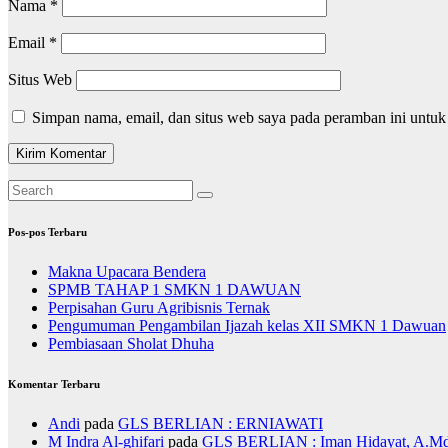
Nama
*
Email
*
Situs Web
Simpan nama, email, dan situs web saya pada peramban ini untuk
Pos-pos Terbaru
Makna Upacara Bendera
SPMB TAHAP 1 SMKN 1 DAWUAN
Perpisahan Guru Agribisnis Ternak
Pengumuman Pengambilan Ijazah kelas XII SMKN 1 Dawuan
Pembiasaan Sholat Dhuha
Komentar Terbaru
Andi
pada
GLS BERLIAN : ERNIAWATI
M Indra Al-ghifari
pada
GLS BERLIAN : Iman Hidayat, A.Md