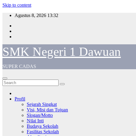
Skip to content
Agustus 8, 2026
13:32
SMK Negeri 1 Dawuan
SUPER CADAS
Profil
Sejarah Singkat
Visi, Misi dan Tujuan
Slogan/Motto
Nilai Inti
Budaya Sekolah
Fasilitas Sekolah