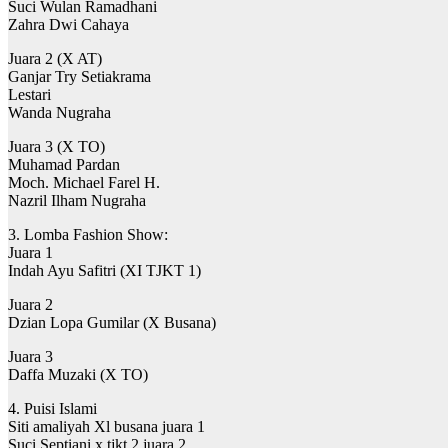
Suci Wulan Ramadhani
Zahra Dwi Cahaya
Juara 2 (X AT)
Ganjar Try Setiakrama
Lestari
Wanda Nugraha
Juara 3 (X TO)
Muhamad Pardan
Moch. Michael Farel H.
Nazril Ilham Nugraha
3. Lomba Fashion Show:
Juara 1
Indah Ayu Safitri (XI TJKT 1)
Juara 2
Dzian Lopa Gumilar (X Busana)
Juara 3
Daffa Muzaki (X TO)
4. Puisi Islami
Siti amaliyah Xl busana juara 1
Suci Septiani x tjkt 2 juara 2