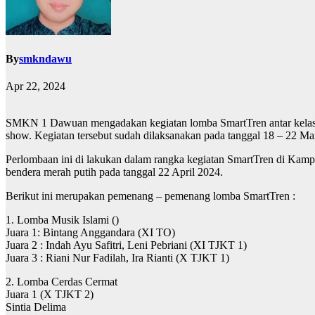
By
smkndawu
Apr 22, 2024
SMKN 1 Dawuan mengadakan kegiatan lomba SmartTren antar kelas dan
show. Kegiatan tersebut sudah dilaksanakan pada tanggal 18 – 22 M
Perlombaan ini di lakukan dalam rangka kegiatan SmartTren di Ka
bendera merah putih pada tanggal 22 April 2024.
Berikut ini merupakan pemenang – pemenang lomba SmartTren :
1. Lomba Musik Islami ()
Juara 1: Bintang Anggandara (XI TO)
Juara 2 : Indah Ayu Safitri, Leni Pebriani (XI TJKT 1)
Juara 3 : Riani Nur Fadilah, Ira Rianti (X TJKT 1)
2. Lomba Cerdas Cermat
Juara 1 (X TJKT 2)
Sintia Delima