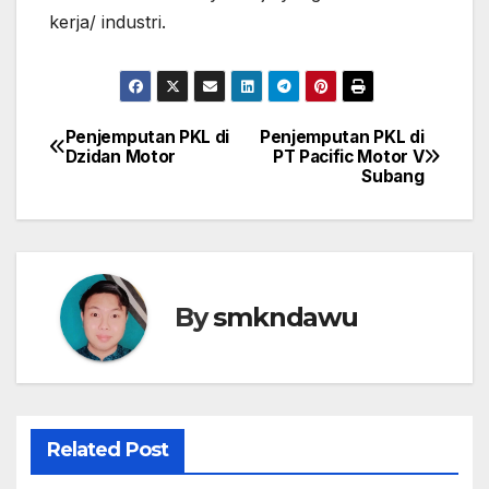
kerja/ industri.
Penjemputan PKL di
Penjemputan PKL di
Navigasi
Dzidan Motor
PT Pacific Motor V
Subang
pos
By
smkndawu
Related Post