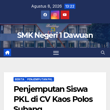
Skip
Agustus 8, 2026
13:22
to
content
SMK Negeri 1 Dawuan
BERITA
PENJEMPUTAN PKL
Penjemputan Siswa
PKL di CV Kaos Polos
Subang