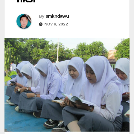
By
smkndawu
NOV 9, 2022