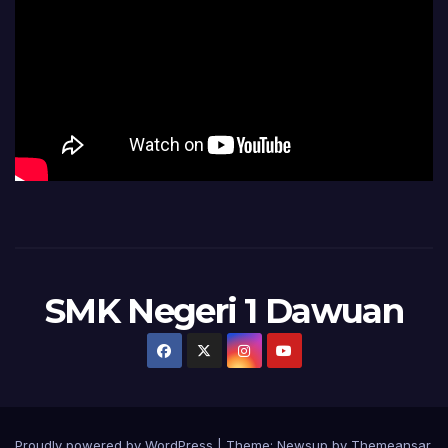
SMK Negeri 1 Dawuan
Proudly powered by WordPress
|
Theme:
Newsup
by
Themeansar
.