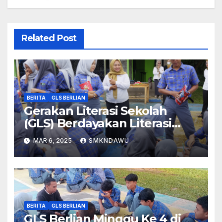
Related Post
BERITA
GLS BERLIAN
Gerakan Literasi Sekolah
(GLS) Berdayakan Literasi
Dawuan (BERLIAN)
MAR 6, 2025
SMKNDAWU
BERITA
GLS BERLIAN
GLS Berlian Minggu Ke 4 di