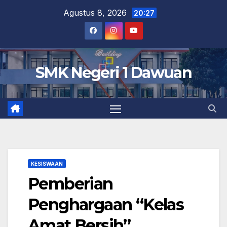
Skip
Agustus 8, 2026
20:27
to
content
SMK Negeri 1 Dawuan
KESISWAAN
Pemberian
Penghargaan “Kelas
Amat Bersih”