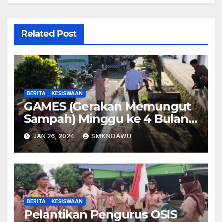
Related Post
BERITA
KESISWAAN
GAMES (Gerakan Memungut
Sampah) Minggu ke 4 Bulan
Januari Tahun 2024
JAN 26, 2024
SMKNDAWU
BERITA
KESISWAAN
Pelantikan Pengurus OSIS