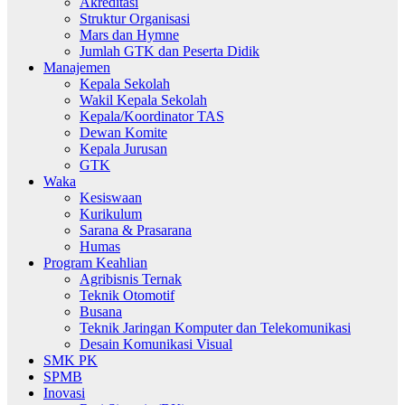
Akreditasi
Struktur Organisasi
Mars dan Hymne
Jumlah GTK dan Peserta Didik
Manajemen
Kepala Sekolah
Wakil Kepala Sekolah
Kepala/Koordinator TAS
Dewan Komite
Kepala Jurusan
GTK
Waka
Kesiswaan
Kurikulum
Sarana & Prasarana
Humas
Program Keahlian
Agribisnis Ternak
Teknik Otomotif
Busana
Teknik Jaringan Komputer dan Telekomunikasi
Desain Komunikasi Visual
SMK PK
SPMB
Inovasi