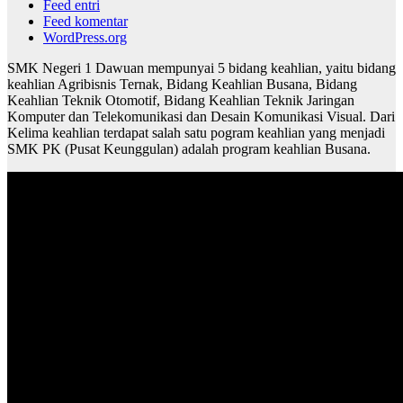
Feed entri
Feed komentar
WordPress.org
SMK Negeri 1 Dawuan mempunyai 5 bidang keahlian, yaitu bidang
keahlian Agribisnis Ternak, Bidang Keahlian Busana, Bidang
Keahlian Teknik Otomotif, Bidang Keahlian Teknik Jaringan
Komputer dan Telekomunikasi dan Desain Komunikasi Visual. Dari
Kelima keahlian terdapat salah satu pogram keahlian yang menjadi
SMK PK (Pusat Keunggulan) adalah program keahlian Busana.