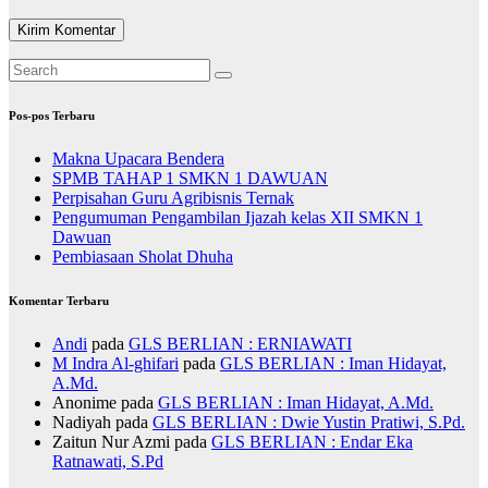
Pos-pos Terbaru
Makna Upacara Bendera
SPMB TAHAP 1 SMKN 1 DAWUAN
Perpisahan Guru Agribisnis Ternak
Pengumuman Pengambilan Ijazah kelas XII SMKN 1
Dawuan
Pembiasaan Sholat Dhuha
Komentar Terbaru
Andi
pada
GLS BERLIAN : ERNIAWATI
M Indra Al-ghifari
pada
GLS BERLIAN : Iman Hidayat,
A.Md.
Anonime
pada
GLS BERLIAN : Iman Hidayat, A.Md.
Nadiyah
pada
GLS BERLIAN : Dwie Yustin Pratiwi, S.Pd.
Zaitun Nur Azmi
pada
GLS BERLIAN : Endar Eka
Ratnawati, S.Pd