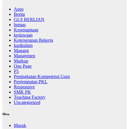
Apps
Berita
GLS BERLIAN
humas
Kesemaptaan
kesiswaan
Keterserapan Bekerja
kurikulum
Magang
Manajemen
Markup
One Page
P5
Peningkatan Kompetensi Guru
Penjemputan PKL
Responsive
SMK PK
Teaching Factory
Uncategorized
Meta
Masuk