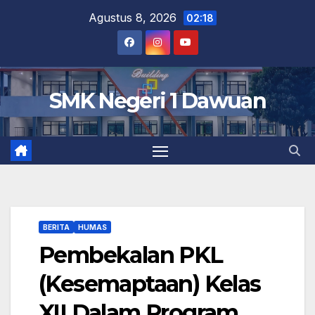
Skip
Agustus 8, 2026
02:18
to
content
SMK Negeri 1 Dawuan
BERITA
HUMAS
Pembekalan PKL
(Kesemaptaan) Kelas
XII Dalam Program