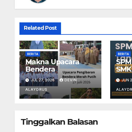
Related Post
BERITA
BERITA
Makna Upacara
SPM
Bendera
SMK
JUL 27, 2026
DEVIN
JUN 2
ALAYDRUS
ALAYD
Tinggalkan Balasan