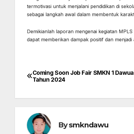
termotivasi untuk menjalani pendidikan di seko
sebagai langkah awal dalam membentuk karakt
Demikianlah laporan mengenai kegiatan MPLS 
dapat memberikan dampak positif dan menjadi a
Coming Soon Job Fair SMKN 1 Dawu
Navigasi
Tahun 2024
pos
By
smkndawu