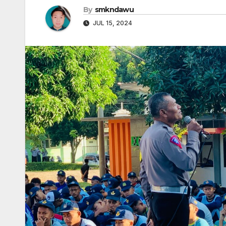
By
smkndawu
JUL 15, 2024