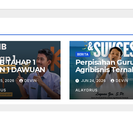
BERITA
B TAHAP 1
Perpisahan Gur
N 1 DAWUAN
Agribisnis Terna
5, 2026
DEVIN
JUN 24, 2026
DEVIN
RUS
ALAYDRUS