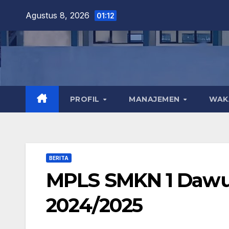
Skip
Agustus 8, 2026
01:12
to
content
PROFIL
MANAJEMEN
WA
BERITA
MPLS SMKN 1 Dawu
2024/2025