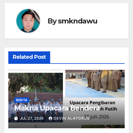
By
smkndawu
Related Post
BERITA
Makna Upacara Bendera
JUL 27, 2026
DEVIN ALAYDRUS