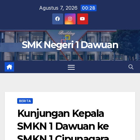
Skip
Agustus 7, 2026
00:28
to
content
SMK Negeri 1 Dawuan
BERITA
Kunjungan Kepala
SMKN 1 Dawuan ke
SMKN 1 Cipunagara